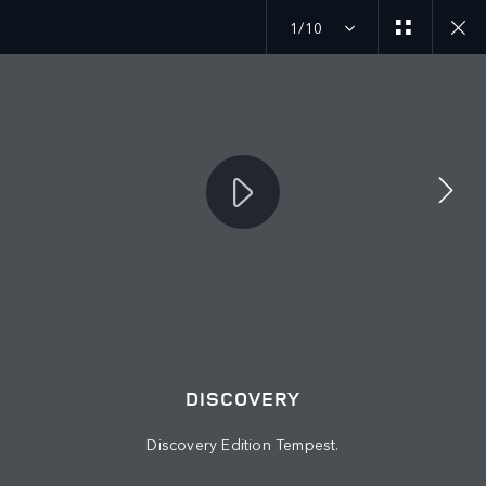
1/10
SUIVEZ LA CONVERSATION
Marché
TUNISIE
Langue
DISCOVERY
FRANÇAIS
Discovery Edition Tempest.
Détaillant