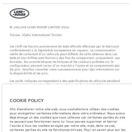
© JAGUAR LAND ROVER LIMITED 2026.
Tunisie, Alpha International Tunisie
Les chiff res fournis proviennent de tests officiels effectués par le fabricant
conformément å la législation européenne en vigueur. La consommation
réelle de carburant d'un véhicule peut différer de celle obtenue dans ces
tests et ces chiffres sont fournis å des fins de comparaison uniquement. Les
données, les caractéristiques techniques et les couleurs publiées sur le
configurateur peuvent varier d'un marché à l'autre et ne comprennent pas
de prix. Veuillez consulter votre concessionnaire pour des informations sur
la disponibilité et les prix.
Les poids indiqués correspondent à des spécifications de véhicule standard.
Les accessoires et autres éléments montés après le point de fabrication
affecteront la charge utile. Assurez-vous que le poids total en charge du
véhicule, les charges maximales par essieu et la charge utile ne sont pas
dépassés lorsque vous chargez des accessoires, des occupants, des liquides
COOKIE POLICY
et des carburants.
Remarque importante sur les images et les spécifications.
La pénurie
Afin d'améliorer notre site web, nous souhaiterions utiliser des cookies
mondiale de semi-conducteurs affecte actuellement les spécifications de
pour enregistrer certaines informations dans votre ordinateur. Nous avons
construction des véhicules, la disponibilité des options et les délais de
déjà envoyé un des cookies que nous utilisons car certaines parties du site
construction. Cette situation s’avère très fluctuante, et par conséquent, les
ne peuvent pas fonctionner sans lui. Vous pouvez supprimer et barrer
images utilisées actuellement sur le site Web peuvent ne pas refléter
l'accès à tous les cookies envoyés par notre site, mais, dans ce cas,
entièrement les spécifications actuelles en ce qui concerne les
certaines parties du site ne fonctionneront pas. Pour en savoir plus sur les
caractéristiques, les options, les finitions et les combinaisons de couleurs.