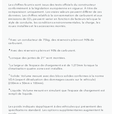
Les chiffres fournis sont issus des tests officiels du constructeur
conformément à la législation européenne en vigueur. À titre de
comparaison uniquement. Les vraies valeurs peuvent différer de ces
données. Les chiffres relatifs à la consommation de carburant et aux
émissions de CO₂ peuvent varier en fonction de facteurs tels que le
style de conduite, les conditions environnementales, la charge, les
roues installées et les accessoires montés.
△
Avec un conducteur de 75kg, des réservoirs pleins et 90% de
carburant.
▲
Avec des réservoirs pleins et 90% de carburant.
⬧
Lorsque des jantes de 21” sont montées.
⬨
La largeur de l’espace de chargement est de 1.273mm lorsque la
climatisation quatre zones est installée.
✧
Solide: Volume mesuré avec des blocs solides conformes à la norme
VDA (expert d’évaluation des dommages causés sur le véhicule)
(200mm x 50mm x 100mm).
✦
Liquide: Volume mesuré en simulant que l’espace de chargement est
rempli de liquide.
Les poids indiqués s’appliquent à des véhicules qui présentent des
spécifications standard. Les options supplémentaires augmentent le
poids.