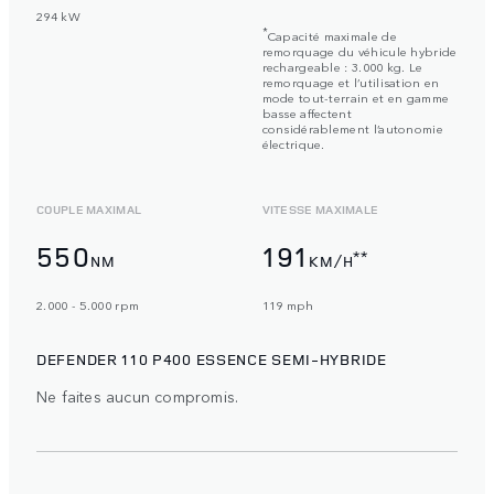
294 kW
*
Capacité maximale de
remorquage du véhicule hybride
rechargeable : 3.000 kg. Le
remorquage et l’utilisation en
mode tout-terrain et en gamme
basse affectent
considérablement l’autonomie
électrique.
COUPLE MAXIMAL
VITESSE MAXIMALE
550
191
**
NM
KM/H
2.000 - 5.000 rpm
119 mph
DEFENDER 110 P400 ESSENCE SEMI-HYBRIDE
Ne faites aucun compromis.