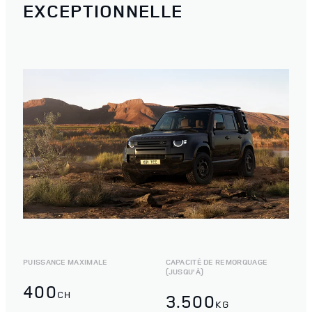
EXCEPTIONNELLE
PUISSANCE MAXIMALE
CAPACITÉ DE REMORQUAGE
(JUSQU’À)
400
CH
3.500
KG