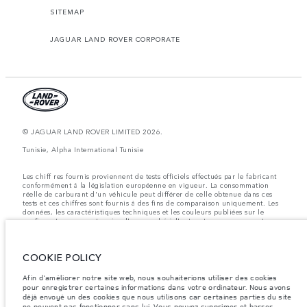
SITEMAP
JAGUAR LAND ROVER CORPORATE
© JAGUAR LAND ROVER LIMITED 2026.
Tunisie, Alpha International Tunisie
Les chiff res fournis proviennent de tests officiels effectués par le fabricant
conformément å la législation européenne en vigueur. La consommation
réelle de carburant d'un véhicule peut différer de celle obtenue dans ces
tests et ces chiffres sont fournis å des fins de comparaison uniquement. Les
données, les caractéristiques techniques et les couleurs publiées sur le
configurateur peuvent varier d'un marché à l'autre et ne comprennent pas
de prix. Veuillez consulter votre concessionnaire pour des informations sur
la disponibilité et les prix.
COOKIE POLICY
Les poids indiqués correspondent à des spécifications de véhicule standard.
Les accessoires et autres éléments montés après le point de fabrication
affecteront la charge utile. Assurez-vous que le poids total en charge du
Afin d'améliorer notre site web, nous souhaiterions utiliser des cookies
véhicule, les charges maximales par essieu et la charge utile ne sont pas
pour enregistrer certaines informations dans votre ordinateur. Nous avons
dépassés lorsque vous chargez des accessoires, des occupants, des liquides
déjà envoyé un des cookies que nous utilisons car certaines parties du site
et des carburants.
ne peuvent pas fonctionner sans lui. Vous pouvez supprimer et barrer