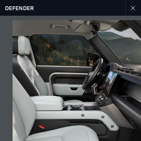
DEFENDER
DÉCOUVREZ LE DEFENDER 90
GALERIE
SUIVEZ LA CONVERSATION
Marché
TUNISIE
Langue
FRANÇAIS
Détaillant