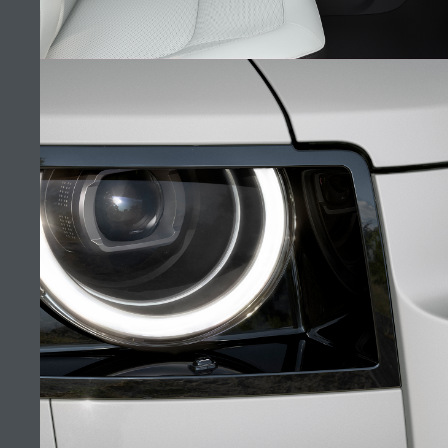
SHOWROOM DU LAC
TROUVER UN DÉTAILLANT
EMPLOIS
CONDITIONS GÉNÉRALES
CONTACTEZ-NOUS
INTÉRIEUR
POLITIQUE DE CONFIDENTIALITÉ
COOKIES
(4)
SITEMAP
JAGUAR LAND ROVER CORPORATE