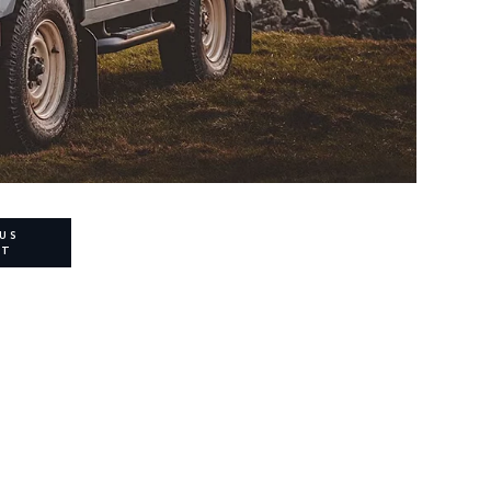
US
NT