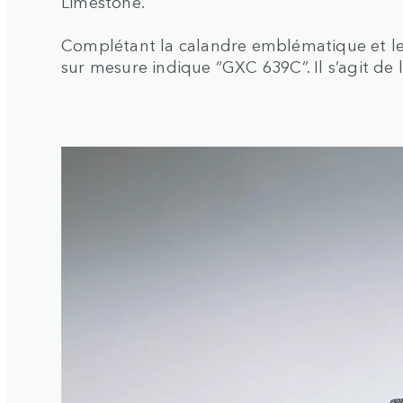
Limestone.
Complétant la calandre emblématique et le
sur mesure indique “GXC 639C”. Il s’agit de l’
1
/
3