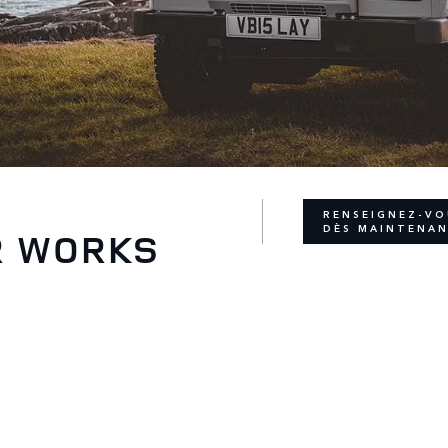
RENSEIGNEZ-VO
DÈS MAINTENA
R WORKS