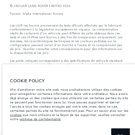
© JAGUAR LAND ROVER LIMITED 2026.
Tunisie, Alpha International Tunisie
Les chiff res fournis proviennent de tests officiels effectués par le fabricant
conformément å la législation européenne en vigueur. La consommation
réelle de carburant d'un véhicule peut différer de celle obtenue dans ces
tests et ces chiffres sont fournis å des fins de comparaison uniquement. Les
données, les caractéristiques techniques et les couleurs publiées sur le
configurateur peuvent varier d'un marché à l'autre et ne comprennent pas
de prix. Veuillez consulter votre concessionnaire pour des informations sur
la disponibilité et les prix.
Les poids indiqués correspondent à des spécifications de véhicule standard.
Les accessoires et autres éléments montés après le point de fabrication
affecteront la charge utile. Assurez-vous que le poids total en charge du
véhicule, les charges maximales par essieu et la charge utile ne sont pas
dépassés lorsque vous chargez des accessoires, des occupants, des liquides
COOKIE POLICY
et des carburants.
Remarque importante sur les images et les spécifications.
La pénurie
Afin d'améliorer notre site web, nous souhaiterions utiliser des cookies
mondiale de semi-conducteurs affecte actuellement les spécifications de
pour enregistrer certaines informations dans votre ordinateur. Nous avons
construction des véhicules, la disponibilité des options et les délais de
déjà envoyé un des cookies que nous utilisons car certaines parties du site
construction. Cette situation s’avère très fluctuante, et par conséquent, les
ne peuvent pas fonctionner sans lui. Vous pouvez supprimer et barrer
images utilisées actuellement sur le site Web peuvent ne pas refléter
l'accès à tous les cookies envoyés par notre site, mais, dans ce cas,
entièrement les spécifications actuelles en ce qui concerne les
certaines parties du site ne fonctionneront pas. Pour en savoir plus sur les
caractéristiques, les options, les finitions et les combinaisons de couleurs.
cookies
que nous utilisons et la façon de les supprimer, veuillez consulter
Veuillez consulter votre concessionnaire pour avoir confirmation des
notre
politique de confidentialité
.
restrictions actuelles et faire un choix éclairé