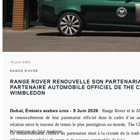
10 juin 2026
RANGE ROVER
RANGE ROVER RENOUVELLE SON PARTENARIA
PARTENAIRE AUTOMOBILE OFFICIEL DE THE 
WIMBLEDON
Dubaï, Émirats arabes unis - 9 Juin 2026
: Range Rover et le A
le renouvellement de leur partenariat officiel dans le cadre d’un ac
relation entre le tournoi de tennis le plus prestigieux au monde, The
britannique de luxe moderne.
Ce renouvellement célèbre un partenariat situé à la croisée de la tradi