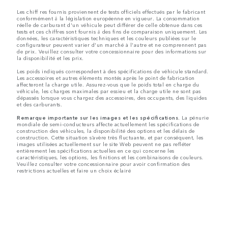
Les chiff res fournis proviennent de tests officiels effectués par le fabricant
conformément å la législation européenne en vigueur. La consommation
réelle de carburant d'un véhicule peut différer de celle obtenue dans ces
tests et ces chiffres sont fournis å des fins de comparaison uniquement. Les
données, les caractéristiques techniques et les couleurs publiées sur le
configurateur peuvent varier d'un marché à l'autre et ne comprennent pas
de prix. Veuillez consulter votre concessionnaire pour des informations sur
la disponibilité et les prix.
Les poids indiqués correspondent à des spécifications de véhicule standard.
Les accessoires et autres éléments montés après le point de fabrication
affecteront la charge utile. Assurez-vous que le poids total en charge du
véhicule, les charges maximales par essieu et la charge utile ne sont pas
dépassés lorsque vous chargez des accessoires, des occupants, des liquides
et des carburants.
Remarque importante sur les images et les spécifications.
La pénurie
mondiale de semi-conducteurs affecte actuellement les spécifications de
construction des véhicules, la disponibilité des options et les délais de
construction. Cette situation s’avère très fluctuante, et par conséquent, les
images utilisées actuellement sur le site Web peuvent ne pas refléter
entièrement les spécifications actuelles en ce qui concerne les
caractéristiques, les options, les finitions et les combinaisons de couleurs.
Veuillez consulter votre concessionnaire pour avoir confirmation des
restrictions actuelles et faire un choix éclairé