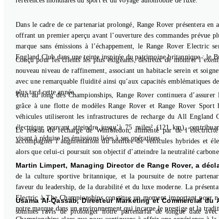
références mondiales du sport et du voyage automobile de luxe.
Dans le cadre de ce partenariat prolongé, Range Rover présentera en 
offrant un premier aperçu avant l’ouverture des commandes prévue plu
marque sans émissions à l’échappement, le Range Rover Electric ser
England Club dans une teinte inspirée du patrimoine britannique : le B
Conçu pour les clients les plus exigeants, désireux de montrer l’exem
nouveau niveau de raffinement, associant un habitacle serein et soign
avec une remarquable fluidité ainsi qu’aux capacités emblématiques d
plus tard cette année.
Tout au long des Championships, Range Rover continuera d’assurer le 
grâce à une flotte de modèles Range Rover et Range Rover Sport hy
véhicules utiliseront les infrastructures de recharge du All England
électrique pouvant atteindre jusqu’à 75 miles² (121 km), contribu
Le réseau de recharge de Wimbledon, alimenté par de l’électricité
visant à réduire les émissions liées à ses opérations.
accompagner l’augmentation du nombre de véhicules hybrides et éle
alors que celui-ci poursuit son objectif d’atteindre la neutralité carbon
Martin Limpert, Managing Director de Range Rover, a décla
de la culture sportive britannique, et la poursuite de notre parte
faveur du leadership, de la durabilité et du luxe moderne. La présen
Electric à The Championships constitue un moment important pour nou
Usama Al-Qassab, Directeur Marketing et Commercial du A
notre marque dans un environnement qui incarne le prestige et la trad
sommes ravis de prolonger notre partenariat de longue date ave