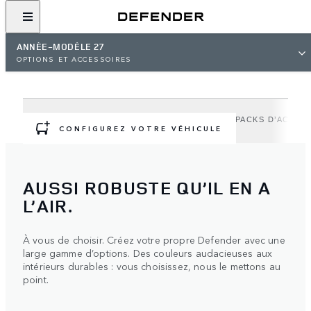
OPTIONS ET
ACCESSOIRES DU DEFENDER
ANNÉE-MODÈLE 27
OPTIONS ET ACCESSOIRES
Personnalisez votre Defender en fonction de votre
aventure.
OPTIONS
PACKS D’OPTIONS EXTÉRIEURES
PACKS D’ACCES
CONFIGUREZ VOTRE VÉHICULE
AUSSI ROBUSTE QU’IL EN A
L’AIR.
À vous de choisir. Créez votre propre Defender avec une
large gamme d’options. Des couleurs audacieuses aux
intérieurs durables : vous choisissez, nous le mettons au
point.