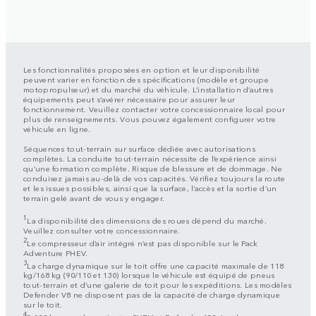
Les fonctionnalités proposées en option et leur disponibilité
peuvent varier en fonction des spécifications (modèle et groupe
motopropulseur) et du marché du véhicule. L’installation d’autres
équipements peut s’avérer nécessaire pour assurer leur
fonctionnement. Veuillez contacter votre concessionnaire local pour
plus de renseignements. Vous pouvez également configurer votre
véhicule en ligne.
Séquences tout-terrain sur surface dédiée avec autorisations
complètes. La conduite tout-terrain nécessite de l’expérience ainsi
qu’une formation complète. Risque de blessure et de dommage. Ne
conduisez jamais au-delà de vos capacités. Vérifiez toujours la route
et les issues possibles, ainsi que la surface, l’accès et la sortie d’un
terrain gelé avant de vous y engager.
1
La disponibilité des dimensions des roues dépend du marché.
Veuillez consulter votre concessionnaire.
2
Le compresseur d’air intégré n’est pas disponible sur le Pack
Adventure PHEV.
3
La charge dynamique sur le toit offre une capacité maximale de 118
kg/168 kg (90/110 et 130) lorsque le véhicule est équipé de pneus
tout-terrain et d’une galerie de toit pour les expéditions. Les modèles
Defender V8 ne disposent pas de la capacité de charge dynamique
sur le toit.
4