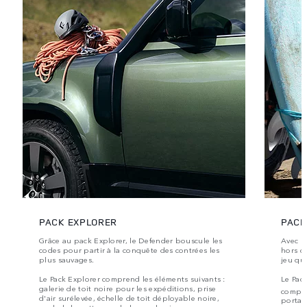
PACK EXPLORER
PACK
Grâce au pack Explorer, le Defender bouscule les
Avec l
codes pour partir à la conquête des contrées les
hors de
plus sauvages.
jeu qu'
Le Pack Explorer comprend les éléments suivants :
Le Pac
galerie de toit noire pour les expéditions, prise
compre
d'air surélevée, échelle de toit déployable noire,
portab
pack de bavettes garde-boue classiques,