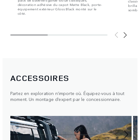
classi
décoration adhésive du capot Matte Black, porte-
brillan
équipement extérieur Gloss Black monté sur le
sombre
côté.
ACCESSOIRES
Partez en exploration n’importe où. Équipez-vous à tout
moment. Un montage d’expert par le concessionnaire.