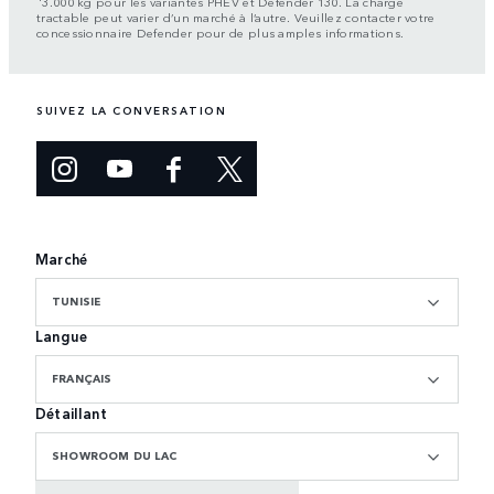
3.000 kg pour les variantes PHEV et Defender 130. La charge
tractable peut varier d’un marché à l’autre. Veuillez contacter votre
concessionnaire Defender pour de plus amples informations.
SUIVEZ LA CONVERSATION
Marché
TUNISIE
Langue
FRANÇAIS
Détaillant
SHOWROOM DU LAC