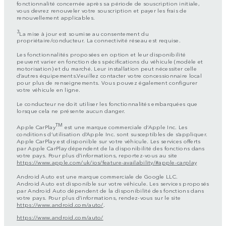
fonctionnalité concernée après sa période de souscription initiale,
vous devrez renouveler votre souscription et payer les frais de
renouvellement applicables.
3
La mise à jour est soumise au consentement du
propriétaire/conducteur. La connectivité réseau est requise.
Les fonctionnalités proposées en option et leur disponibilité
peuvent varier en fonction des spécifications du véhicule (modèle et
motorisation) et du marché. Leur installation peut nécessiter celle
d’autres équipements.Veuillez contacter votre concessionnaire local
pour plus de renseignements. Vous pouvez également configurer
votre véhicule en ligne.
Le conducteur ne doit utiliser les fonctionnalités embarquées que
lorsque cela ne présente aucun danger.
TM
Apple CarPlay
est une marque commerciale d’Apple Inc. Les
conditions d’utilisation d’Apple Inc. sont susceptibles de s’appliquer.
Apple CarPlay est disponible sur votre véhicule. Les services offerts
par Apple CarPlay dépendent de la disponibilité des fonctions dans
votre pays. Pour plus d’informations, reportez-vous au site
https://www.apple.com/uk/ios/feature-availability/#apple-carplay
Android Auto est une marque commerciale de Google LLC.
Android Auto est disponible sur votre véhicule. Les services proposés
par Android Auto dépendent de la disponibilité des fonctions dans
votre pays. Pour plus d’informations, rendez-vous sur le site
https://www.android.com/auto/
.
https://www.android.com/auto/