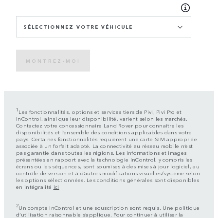
SÉLECTIONNEZ VOTRE VÉHICULE
MONTREZ-MOI
1
Les fonctionnalités, options et services tiers de Pivi, Pivi Pro et
InControl, ainsi que leur disponibilité, varient selon les marchés.
Contactez votre concessionnaire Land Rover pour connaître les
disponibilités et l’ensemble des conditions applicables dans votre
pays. Certaines fonctionnalités requièrent une carte SIM appropriée
associée à un forfait adapté. La connectivité au réseau mobile n’est
pas garantie dans toutes les régions. Les informations et images
présentées en rapport avec la technologie InControl, y compris les
écrans ou les séquences, sont soumises à des mises à jour logiciel, au
contrôle de version et à d’autres modifications visuelles/système selon
les options sélectionnées. Les conditions générales sont disponibles
en intégralité
ici
2
Un compte InControl et une souscription sont requis. Une politique
d’utilisation raisonnable s’applique. Pour continuer à utiliser la