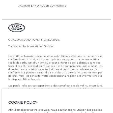
JAGUAR LAND ROVER CORPORATE
© JAGUAR LAND ROVER LIMITED 2026.
Tunisie, Alpha International Tunisie
Les chiff res fournis proviennent de tests officiels effectués par le fabricant
conformément å la législation européenne en vigueur. La consommation
réelle de carburant d'un véhicule peut différer de celle obtenue dans ces
tests et ces chiffres sont fournis å des fins de comparaison uniquement. Les
données, les caractéristiques techniques et les couleurs publiées sur le
configurateur peuvent varier d'un marché à l'autre et ne comprennent pas
de prix. Veuillez consulter votre concessionnaire pour des informations sur
la disponibilité et les prix.
Les poids indiqués correspondent à des spécifications de véhicule standard.
Les accessoires et autres éléments montés après le point de fabrication
affecteront la charge utile. Assurez-vous que le poids total en charge du
véhicule, les charges maximales par essieu et la charge utile ne sont pas
dépassés lorsque vous chargez des accessoires, des occupants, des liquides
COOKIE POLICY
et des carburants.
Remarque importante sur les images et les spécifications.
La pénurie
Afin d'améliorer notre site web, nous souhaiterions utiliser des cookies
mondiale de semi-conducteurs affecte actuellement les spécifications de