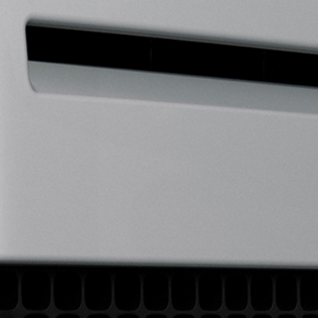
EXPÉRIENCES
FACEBOOK
PRÉSENTATION
EXPÉRIENCES DE CONDUITE
TWITTER
VOYAGES D'AVENTURE
VISITES D’USINE
TROUVER UN CENTRE