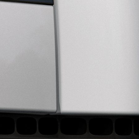
ENTRETIEN, MAINTENANCE ET GARANTIE
NCEMENT
ES NEUFS
RÉSERVEZ UN SERVICE D'ENTRETIEN EN LIGNE
ES D'OCCASION
ENTRETIEN
AIRES
MAINTENANCE
ION
GARANTIE ET PROLONGATION DE LA GARANTIE
EMENT
SOLUTIONS DE MOBILITÉ
LES NEUFS
LES D'OCCASION
PROMESSE DE MOBILITÉ
TAIRES
ASSISTANCE CONNECTÉE
ION
EMENT
Vue d'ensemble
INFODIVERTISSEMENT
Mises à jour du logiciel
I
RAPPELÉ
ER EN LIGNE