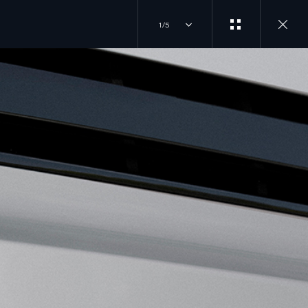
1/5
EXPLOREZ LAND ROVER
SUIVEZ LA CONVERSATION
PRÉSENTATION
INSTAGRAM
L'APPLI ARDHI
ACTUALITÉS
YOUTUBE
COLLECTION LAND ROVER