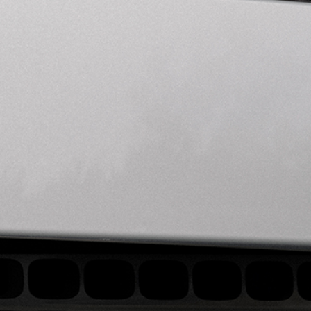
DISCOVERY
RANGE ROVER FINA
DISCOVERY SPORT
DEFENDER VÉHICUL
DEFENDER 130
DEFENDER VÉHICUL
DEFENDER 110
DEFENDER PROPRIÉT
DEFENDER 90
DEFENDER COLLECT
DIVISION DES VÉHICULES SPÉCIAUX (SVO)
DEFENDER FINANC
NOS VÉHICULES
DISCOVERY VÉHICU
SUV 7 PLACES
DISCOVERY VÉHICU
REMORQUAGE
DISCOVERY PROPRIÉ
DISCOVERY COLLECT
DISCOVERY FINANC
RECHERCHE
ACHETEZ EN LIGNE
RÉSERVEZ UN ESSA
DEMANDEZ À ÊTRE 
COMMENT COMMAND