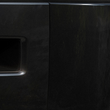
BROCHURE
ESSENCE OU PHEV?
(E)
ES
NE
(E)
OVER
Détaillant