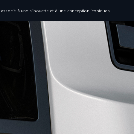
ssocié à une silhouette et à une conception iconiques.
CEMENT
PROPRIÉTAIRES
CULES NEUFS
Vue d'ensemble
CULES D'OCCASION
Service clientèle
IÉTAIRES
L’APPLI LAND ROVER CARE MENA
CTION