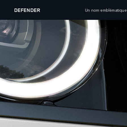
DEFENDER
Un nom emblématique a
ANNÉE-MODÈLE 27
DÉCOUVREZ LE DEFENDER 90
VÉHICULES
OFFRES ET FINAN
RANGE ROVER
RANGE ROVER VÉHI
RANGE ROVER SPORT
RANGE ROVER VÉHI
RANGE ROVER VELAR
RANGE ROVER PROPR
RANGE ROVER EVOQUE
RANGE ROVER COLLE