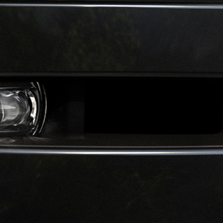
TÉLÉCHARGEZ UNE 
NOUVEAU DIESEL, 
TENEZ-MOI INFORMÉ
FLEET & BUSINESS
PRÉSENTATION
NOTRE APPROCHE
GAMME DE VÉHICUL
CONTACTEZ-NOUS
BOUTIQUE EN LIG
TENEZ-MOI INFORMÉ
COLLECTION LAND R
Marché
Langue