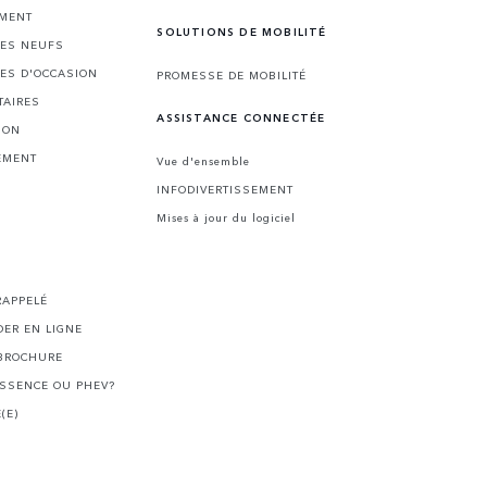
EMENT
SOLUTIONS DE MOBILITÉ
LES NEUFS
LES D'OCCASION
PROMESSE DE MOBILITÉ
TAIRES
ASSISTANCE CONNECTÉE
ION
EMENT
Vue d'ensemble
INFODIVERTISSEMENT
Mises à jour du logiciel
I
RAPPELÉ
ER EN LIGNE
BROCHURE
ESSENCE OU PHEV?
(E)