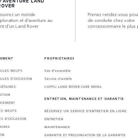
D’AVENTURE LAND
ROVER
ouvrez un monde
Prenez rendez-vous pour
ploration et d’aventure au
de conduite chez votre
ant d’un Land Rover
concessionnaire le plus 
CEMENT
PROPRIÉTAIRES
CULES NEUFS
Vue d'ensemble
CULES D'OCCASION
Service clientèle
IÉTAIRES
L’APPLI LAND ROVER CARE MENA
CTION
ENTRETIEN, MAINTENANCE ET GARANTIE
NCEMENT
ES NEUFS
RÉSERVEZ UN SERVICE D'ENTRETIEN EN LIGNE
ES D'OCCASION
ENTRETIEN
AIRES
MAINTENANCE
ION
GARANTIE ET PROLONGATION DE LA GARANTIE