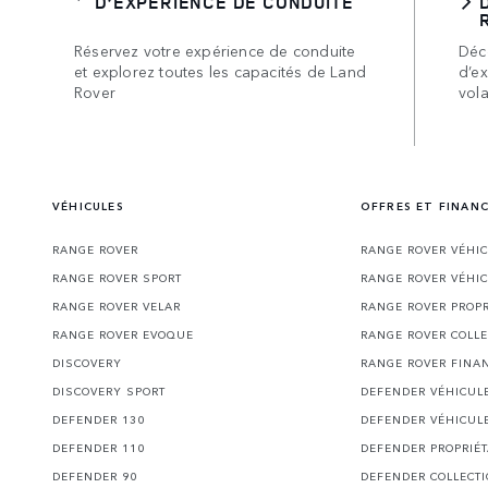
D’EXPÉRIENCE DE CONDUITE
Réservez votre expérience de conduite
Déc
et explorez toutes les capacités de Land
d’ex
Rover
vol
VÉHICULES
OFFRES ET FINAN
RANGE ROVER
RANGE ROVER VÉHI
RANGE ROVER SPORT
RANGE ROVER VÉHI
RANGE ROVER VELAR
RANGE ROVER PROPR
RANGE ROVER EVOQUE
RANGE ROVER COLLE
DISCOVERY
RANGE ROVER FINA
DISCOVERY SPORT
DEFENDER VÉHICUL
DEFENDER 130
DEFENDER VÉHICUL
DEFENDER 110
DEFENDER PROPRIÉT
DEFENDER 90
DEFENDER COLLECT