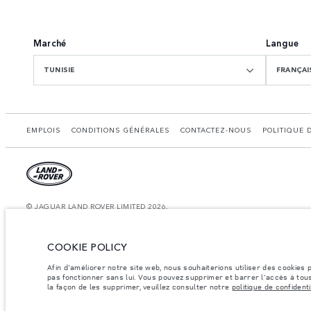
Marché
Langue
TUNISIE
FRANÇAI
EMPLOIS
CONDITIONS GÉNÉRALES
CONTACTEZ-NOUS
POLITIQUE 
© JAGUAR LAND ROVER LIMITED 2026.
Tunisie, Alpha International Tunisie
COOKIE POLICY
Les chiff res fournis proviennent de tests officiels effectués par le fabricant con
å des fins de comparaison uniquement. Les données, les caractéristiques technique
Afin d'améliorer notre site web, nous souhaiterions utiliser des cookies
informations sur la disponibilité et les prix.
pas fonctionner sans lui. Vous pouvez supprimer et barrer l'accès à tous
la façon de les supprimer, veuillez consulter notre
politique de confidenti
Les poids indiqués correspondent à des spécifications de véhicule standard. Les ac
par essieu et la charge utile ne sont pas dépassés lorsque vous chargez des accesso