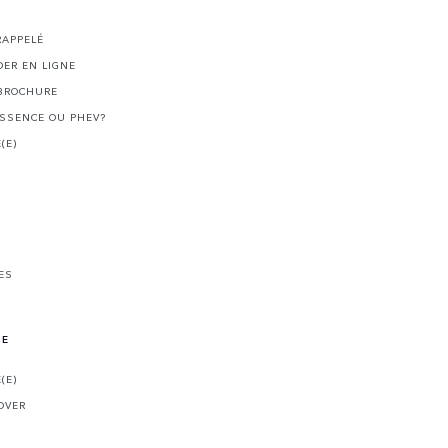
I
RAPPELÉ
ER EN LIGNE
BROCHURE
ESSENCE OU PHEV?
(E)
ES
NE
(E)
OVER