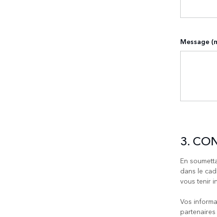
Message (m
3. CO
En soumetta
dans le cad
vous tenir i
Vos informa
partenaires