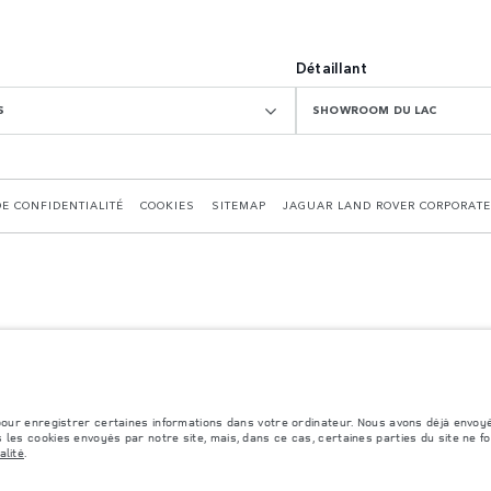
Détaillant
S
SHOWROOM DU LAC
DE CONFIDENTIALITÉ
COOKIES
SITEMAP
JAGUAR LAND ROVER CORPORATE
formément å la législation européenne en vigueur. La consommation réelle de carburant d'un v
s et les couleurs publiées sur le configurateur peuvent varier d'un marché à l'autre et n
 pour enregistrer certaines informations dans votre ordinateur. Nous avons déjà envoy
 les cookies envoyés par notre site, mais, dans ce cas, certaines parties du site ne f
alité
.
cessoires et autres éléments montés après le point de fabrication affecteront la charge ut
ires, des occupants, des liquides et des carburants.