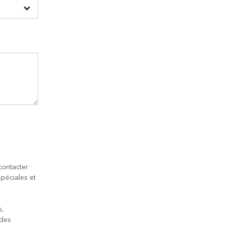
contacter
péciales et
s,
 des