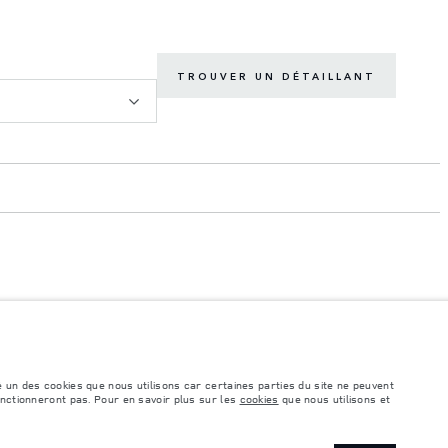
TROUVER UN DÉTAILLANT
éhicule peut différer de celle obtenue dans ces tests et ces chiffres sont fournis
e comprennent pas de prix. Veuillez consulter votre concessionnaire pour des
é un des cookies que nous utilisons car certaines parties du site ne peuvent
onctionneront pas. Pour en savoir plus sur les
cookies
que nous utilisons et
ile. Assurez-vous que le poids total en charge du véhicule, les charges maximales