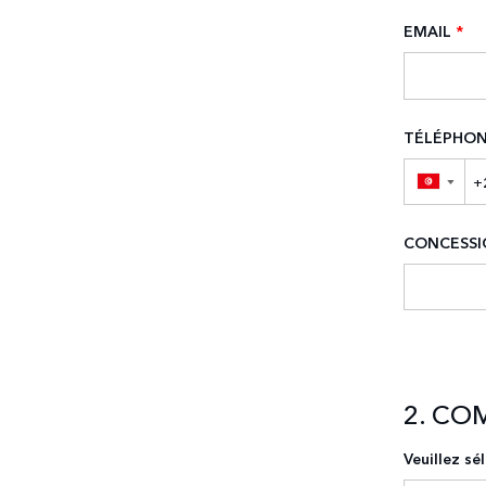
EMAIL
*
TÉLÉPHO
▼
CONCESSI
2. CO
Veuillez sé