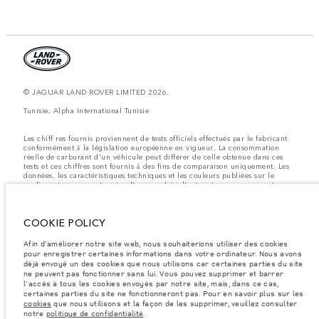
© JAGUAR LAND ROVER LIMITED 2026.
Tunisie, Alpha International Tunisie
Les chiff res fournis proviennent de tests officiels effectués par le fabricant
conformément å la législation européenne en vigueur. La consommation
réelle de carburant d'un véhicule peut différer de celle obtenue dans ces
tests et ces chiffres sont fournis å des fins de comparaison uniquement. Les
données, les caractéristiques techniques et les couleurs publiées sur le
configurateur peuvent varier d'un marché à l'autre et ne comprennent pas
de prix. Veuillez consulter votre concessionnaire pour des informations sur
la disponibilité et les prix.
COOKIE POLICY
Les poids indiqués correspondent à des spécifications de véhicule standard.
Les accessoires et autres éléments montés après le point de fabrication
affecteront la charge utile. Assurez-vous que le poids total en charge du
Afin d'améliorer notre site web, nous souhaiterions utiliser des cookies
véhicule, les charges maximales par essieu et la charge utile ne sont pas
pour enregistrer certaines informations dans votre ordinateur. Nous avons
dépassés lorsque vous chargez des accessoires, des occupants, des liquides
déjà envoyé un des cookies que nous utilisons car certaines parties du site
et des carburants.
ne peuvent pas fonctionner sans lui. Vous pouvez supprimer et barrer
l'accès à tous les cookies envoyés par notre site, mais, dans ce cas,
Remarque importante sur les images et les spécifications.
La pénurie
certaines parties du site ne fonctionneront pas. Pour en savoir plus sur les
mondiale de semi-conducteurs affecte actuellement les spécifications de
cookies
que nous utilisons et la façon de les supprimer, veuillez consulter
construction des véhicules, la disponibilité des options et les délais de
notre
politique de confidentialité
.
construction. Cette situation s’avère très fluctuante, et par conséquent, les