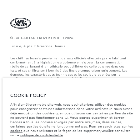
© JAGUAR LAND ROVER LIMITED 2026.
Tunisie, Alpha International Tunisie
Les chiff res fournis proviennent de tests officiels effectués par le fabricant
conformément å la législation européenne en vigueur. La consommation
réelle de carburant d'un véhicule peut différer de celle obtenue dans ces
tests et ces chiffres sont fournis å des fins de comparaison uniquement. Les
données, les caractéristiques techniques et les couleurs publiées sur le
configurateur peuvent varier d'un marché à l'autre et ne comprennent pas
de prix. Veuillez consulter votre concessionnaire pour des informations sur
la disponibilité et les prix.
COOKIE POLICY
Les poids indiqués correspondent à des spécifications de véhicule standard.
Les accessoires et autres éléments montés après le point de fabrication
affecteront la charge utile. Assurez-vous que le poids total en charge du
Afin d'améliorer notre site web, nous souhaiterions utiliser des cookies
véhicule, les charges maximales par essieu et la charge utile ne sont pas
pour enregistrer certaines informations dans votre ordinateur. Nous avons
dépassés lorsque vous chargez des accessoires, des occupants, des liquides
déjà envoyé un des cookies que nous utilisons car certaines parties du site
et des carburants.
ne peuvent pas fonctionner sans lui. Vous pouvez supprimer et barrer
l'accès à tous les cookies envoyés par notre site, mais, dans ce cas,
Remarque importante sur les images et les spécifications.
La pénurie
certaines parties du site ne fonctionneront pas. Pour en savoir plus sur les
mondiale de semi-conducteurs affecte actuellement les spécifications de
cookies
que nous utilisons et la façon de les supprimer, veuillez consulter
construction des véhicules, la disponibilité des options et les délais de
notre
politique de confidentialité
.
construction. Cette situation s’avère très fluctuante, et par conséquent, les
images utilisées actuellement sur le site Web peuvent ne pas refléter