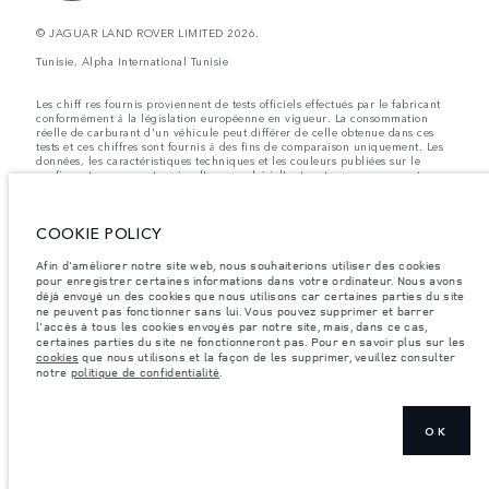
© JAGUAR LAND ROVER LIMITED 2026.
Tunisie, Alpha International Tunisie
Les chiff res fournis proviennent de tests officiels effectués par le fabricant
conformément å la législation européenne en vigueur. La consommation
réelle de carburant d'un véhicule peut différer de celle obtenue dans ces
tests et ces chiffres sont fournis å des fins de comparaison uniquement. Les
données, les caractéristiques techniques et les couleurs publiées sur le
configurateur peuvent varier d'un marché à l'autre et ne comprennent pas
de prix. Veuillez consulter votre concessionnaire pour des informations sur
la disponibilité et les prix.
COOKIE POLICY
Les poids indiqués correspondent à des spécifications de véhicule standard.
Les accessoires et autres éléments montés après le point de fabrication
affecteront la charge utile. Assurez-vous que le poids total en charge du
Afin d'améliorer notre site web, nous souhaiterions utiliser des cookies
véhicule, les charges maximales par essieu et la charge utile ne sont pas
pour enregistrer certaines informations dans votre ordinateur. Nous avons
dépassés lorsque vous chargez des accessoires, des occupants, des liquides
déjà envoyé un des cookies que nous utilisons car certaines parties du site
et des carburants.
ne peuvent pas fonctionner sans lui. Vous pouvez supprimer et barrer
l'accès à tous les cookies envoyés par notre site, mais, dans ce cas,
Remarque importante sur les images et les spécifications.
La pénurie
certaines parties du site ne fonctionneront pas. Pour en savoir plus sur les
mondiale de semi-conducteurs affecte actuellement les spécifications de
cookies
que nous utilisons et la façon de les supprimer, veuillez consulter
construction des véhicules, la disponibilité des options et les délais de
notre
politique de confidentialité
.
construction. Cette situation s’avère très fluctuante, et par conséquent, les
images utilisées actuellement sur le site Web peuvent ne pas refléter
entièrement les spécifications actuelles en ce qui concerne les
caractéristiques, les options, les finitions et les combinaisons de couleurs.
Veuillez consulter votre concessionnaire pour avoir confirmation des
OK
restrictions actuelles et faire un choix éclairé