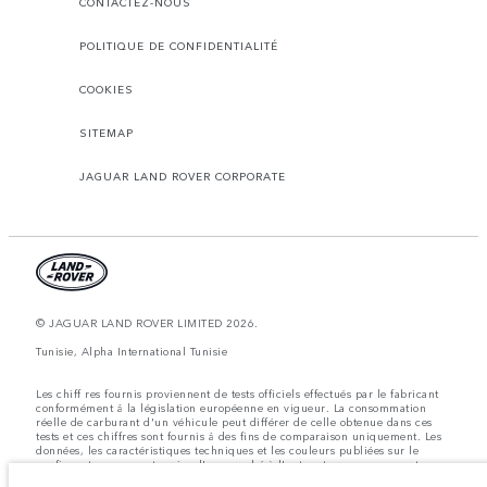
CONTACTEZ-NOUS
POLITIQUE DE CONFIDENTIALITÉ
COOKIES
SITEMAP
JAGUAR LAND ROVER CORPORATE
© JAGUAR LAND ROVER LIMITED 2026.
Tunisie, Alpha International Tunisie
Les chiff res fournis proviennent de tests officiels effectués par le fabricant
conformément å la législation européenne en vigueur. La consommation
réelle de carburant d'un véhicule peut différer de celle obtenue dans ces
tests et ces chiffres sont fournis å des fins de comparaison uniquement. Les
données, les caractéristiques techniques et les couleurs publiées sur le
configurateur peuvent varier d'un marché à l'autre et ne comprennent pas
de prix. Veuillez consulter votre concessionnaire pour des informations sur