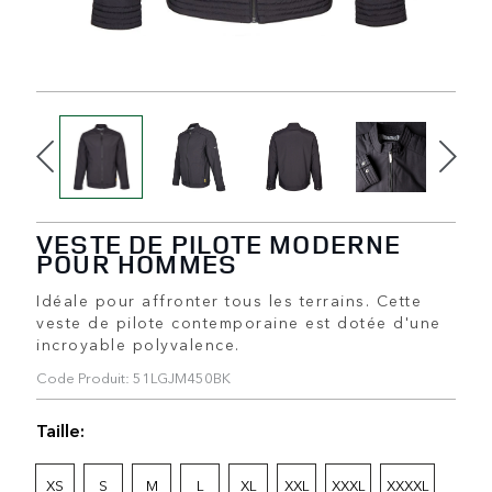
VESTE DE PILOTE MODERNE
POUR HOMMES
Idéale pour affronter tous les terrains. Cette
veste de pilote contemporaine est dotée d'une
incroyable polyvalence.
Code Produit: 51LGJM450BK
Taille:
XS
S
M
L
XL
XXL
XXXL
XXXXL