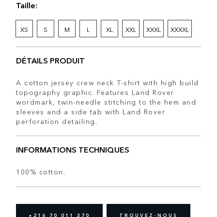
Taille:
XS
S
M
L
XL
XXL
XXXL
XXXXL
DÉTAILS PRODUIT
A cotton jersey crew neck T-shirt with high build
topography graphic. Features Land Rover
wordmark, twin-needle stitching to the hem and
sleeves and a side tab with Land Rover
perforation detailing.
INFORMATIONS TECHNIQUES
100% cotton.
+216 70 011 370
TROUVEZ-NOUS