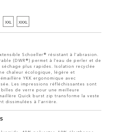
XXL
XXXL
xtensible Schoeller® résistant à l'abrasion.
able (DWR®) permet à l’eau de perler et de
 séchage plus rapides. Isolation recyclée
ne chaleur écologique, légère et
crémaillère YKK ergonomique avec
rsée. Les impressions réfléchissantes sont
billes de verre pour une meilleure
émaillère Quick burst zip transforme la veste
t dissimulées à l'arrière.
S