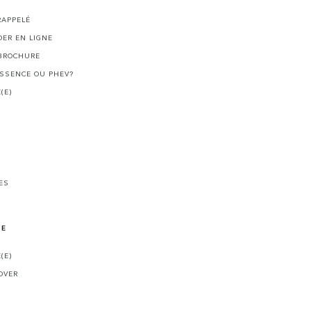
I
RAPPELÉ
ER EN LIGNE
BROCHURE
ESSENCE OU PHEV?
(E)
ES
NE
(E)
OVER