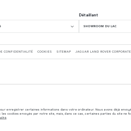
Détaillant
S
SHOWROOM DU LAC
DE CONFIDENTIALITÉ
COOKIES
SITEMAP
JAGUAR LAND ROVER CORPORATE
formément å la législation européenne en vigueur. La consommation réelle de carburant d'un v
s et les couleurs publiées sur le configurateur peuvent varier d'un marché à l'autre et n
 pour enregistrer certaines informations dans votre ordinateur. Nous avons déjà envoy
 les cookies envoyés par notre site, mais, dans ce cas, certaines parties du site ne f
alité
.
cessoires et autres éléments montés après le point de fabrication affecteront la charge ut
ires, des occupants, des liquides et des carburants.
e de semi-conducteurs affecte actuellement les spécifications de construction des véhicules