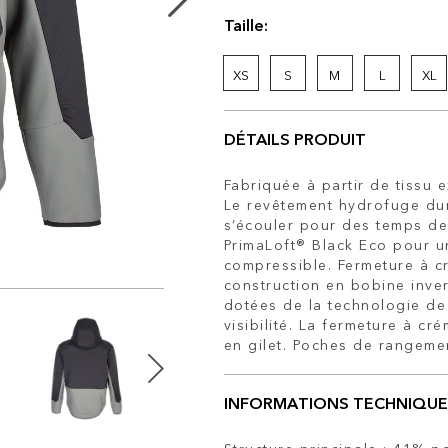
Taille:
XS
S
M
L
XL
DÉTAILS PRODUIT
Fabriquée à partir de tissu e
Le revêtement hydrofuge dur
s’écouler pour des temps de
PrimaLoft® Black Eco pour u
compressible. Fermeture à 
construction en bobine inve
dotées de la technologie de 
visibilité. La fermeture à cr
en gilet. Poches de rangemen
INFORMATIONS TECHNIQUE