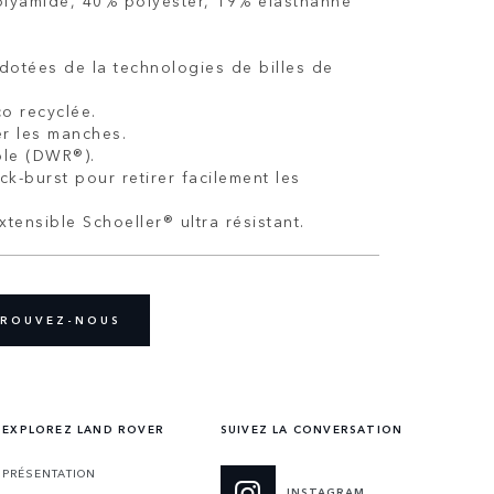
polyamide, 40% polyester, 19% élasthanne
e
dotées de la technologies de billes de
co recyclée.
r les manches.
ble (DWR®).
ck-burst pour retirer facilement les
xtensible Schoeller® ultra résistant.
ROUVEZ-NOUS
EXPLOREZ LAND ROVER
SUIVEZ LA CONVERSATION
PRÉSENTATION
INSTAGRAM