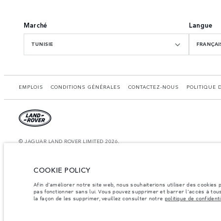
Marché
Langue
TUNISIE
FRANÇAI
EMPLOIS
CONDITIONS GÉNÉRALES
CONTACTEZ-NOUS
POLITIQUE 
© JAGUAR LAND ROVER LIMITED 2026.
Tunisie, Alpha International Tunisie
COOKIE POLICY
Les chiff res fournis proviennent de tests officiels effectués par le fabricant con
å des fins de comparaison uniquement. Les données, les caractéristiques technique
Afin d'améliorer notre site web, nous souhaiterions utiliser des cookies
informations sur la disponibilité et les prix.
pas fonctionner sans lui. Vous pouvez supprimer et barrer l'accès à tous
la façon de les supprimer, veuillez consulter notre
politique de confidenti
Les poids indiqués correspondent à des spécifications de véhicule standard. Les ac
par essieu et la charge utile ne sont pas dépassés lorsque vous chargez des accesso
Remarque importante sur les images et les spécifications.
La pénurie mondial