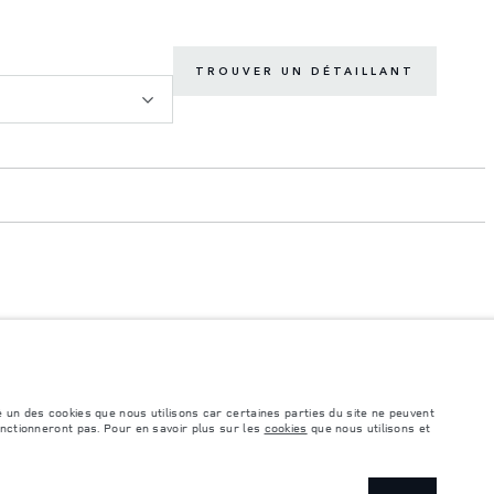
TROUVER UN DÉTAILLANT
éhicule peut différer de celle obtenue dans ces tests et ces chiffres sont fournis
e comprennent pas de prix. Veuillez consulter votre concessionnaire pour des
é un des cookies que nous utilisons car certaines parties du site ne peuvent
onctionneront pas. Pour en savoir plus sur les
cookies
que nous utilisons et
ile. Assurez-vous que le poids total en charge du véhicule, les charges maximales
, la disponibilité des options et les délais de construction. Cette situation