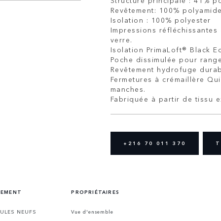
Structure principale : 41% 
Revêtement: 100% polyamid
Isolation : 100% polyester
Impressions réfléchissantes 
verre.
Isolation PrimaLoft® Black E
Poche dissimulée pour range
Revêtement hydrofuge dura
Fermetures à crémaillère Qui
manches.
Fabriquée à partir de tissu e
+216 70 011 370
T
CEMENT
PROPRIÉTAIRES
CULES NEUFS
Vue d'ensemble