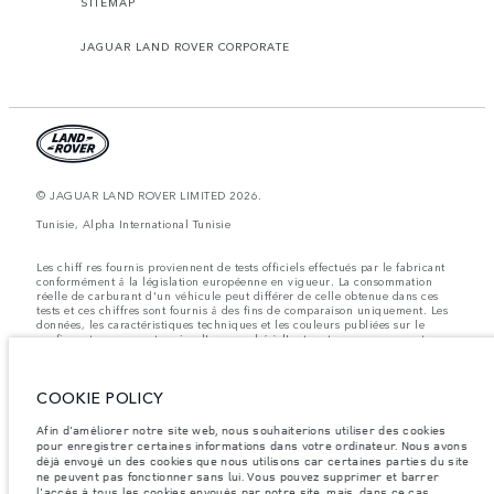
SITEMAP
JAGUAR LAND ROVER CORPORATE
© JAGUAR LAND ROVER LIMITED 2026.
Tunisie, Alpha International Tunisie
Les chiff res fournis proviennent de tests officiels effectués par le fabricant
conformément å la législation européenne en vigueur. La consommation
réelle de carburant d'un véhicule peut différer de celle obtenue dans ces
tests et ces chiffres sont fournis å des fins de comparaison uniquement. Les
données, les caractéristiques techniques et les couleurs publiées sur le
configurateur peuvent varier d'un marché à l'autre et ne comprennent pas
de prix. Veuillez consulter votre concessionnaire pour des informations sur
la disponibilité et les prix.
COOKIE POLICY
Les poids indiqués correspondent à des spécifications de véhicule standard.
Les accessoires et autres éléments montés après le point de fabrication
affecteront la charge utile. Assurez-vous que le poids total en charge du
Afin d'améliorer notre site web, nous souhaiterions utiliser des cookies
véhicule, les charges maximales par essieu et la charge utile ne sont pas
pour enregistrer certaines informations dans votre ordinateur. Nous avons
dépassés lorsque vous chargez des accessoires, des occupants, des liquides
déjà envoyé un des cookies que nous utilisons car certaines parties du site
et des carburants.
ne peuvent pas fonctionner sans lui. Vous pouvez supprimer et barrer
l'accès à tous les cookies envoyés par notre site, mais, dans ce cas,