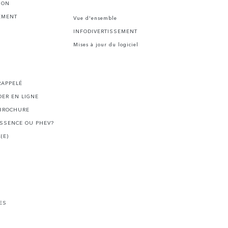
ION
EMENT
Vue d'ensemble
INFODIVERTISSEMENT
Mises à jour du logiciel
I
RAPPELÉ
ER EN LIGNE
BROCHURE
ESSENCE OU PHEV?
(E)
ES