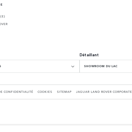
NE
(E)
OVER
Détaillant
S
SHOWROOM DU LAC
DE CONFIDENTIALITÉ
COOKIES
SITEMAP
JAGUAR LAND ROVER CORPORATE