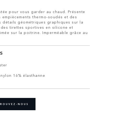
stée pour vous garder au chaud. Présente
s empiècements thermo-soudés et des
s détails géométriques graphiques sur la
des tirettes sportives en silicone et
rimée sur la poitrine. Imperméable grâce au
S
ster
% nylon 16% élasthanne
ROUVEZ-NOUS