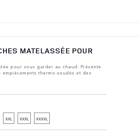
CHES MATELASSÉE POUR
stée pour vous garder au chaud. Présente
s empiècements thermo-soudés et des
XXL
XXXL
XXXXL