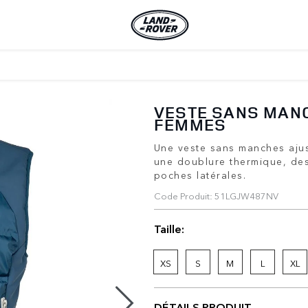
VESTE SANS MAN
FEMMES
Une veste sans manches aju
une doublure thermique, de
poches latérales.
Code Produit: 51LGJW487NV
Taille:
XS
S
M
L
XL
DÉTAILS PRODUIT