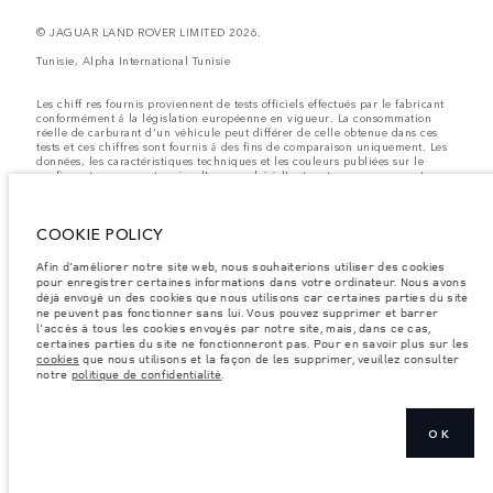
© JAGUAR LAND ROVER LIMITED 2026.
Tunisie, Alpha International Tunisie
Les chiff res fournis proviennent de tests officiels effectués par le fabricant
conformément å la législation européenne en vigueur. La consommation
réelle de carburant d'un véhicule peut différer de celle obtenue dans ces
tests et ces chiffres sont fournis å des fins de comparaison uniquement. Les
données, les caractéristiques techniques et les couleurs publiées sur le
configurateur peuvent varier d'un marché à l'autre et ne comprennent pas
de prix. Veuillez consulter votre concessionnaire pour des informations sur
la disponibilité et les prix.
COOKIE POLICY
Les poids indiqués correspondent à des spécifications de véhicule standard.
Les accessoires et autres éléments montés après le point de fabrication
affecteront la charge utile. Assurez-vous que le poids total en charge du
Afin d'améliorer notre site web, nous souhaiterions utiliser des cookies
véhicule, les charges maximales par essieu et la charge utile ne sont pas
pour enregistrer certaines informations dans votre ordinateur. Nous avons
dépassés lorsque vous chargez des accessoires, des occupants, des liquides
déjà envoyé un des cookies que nous utilisons car certaines parties du site
et des carburants.
ne peuvent pas fonctionner sans lui. Vous pouvez supprimer et barrer
l'accès à tous les cookies envoyés par notre site, mais, dans ce cas,
Remarque importante sur les images et les spécifications.
La pénurie
certaines parties du site ne fonctionneront pas. Pour en savoir plus sur les
mondiale de semi-conducteurs affecte actuellement les spécifications de
cookies
que nous utilisons et la façon de les supprimer, veuillez consulter
construction des véhicules, la disponibilité des options et les délais de
notre
politique de confidentialité
.
construction. Cette situation s’avère très fluctuante, et par conséquent, les
images utilisées actuellement sur le site Web peuvent ne pas refléter
entièrement les spécifications actuelles en ce qui concerne les
caractéristiques, les options, les finitions et les combinaisons de couleurs.
Veuillez consulter votre concessionnaire pour avoir confirmation des
OK
restrictions actuelles et faire un choix éclairé