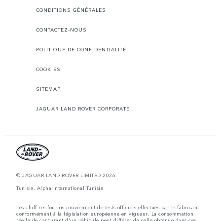
CONDITIONS GÉNÉRALES
CONTACTEZ-NOUS
POLITIQUE DE CONFIDENTIALITÉ
COOKIES
SITEMAP
JAGUAR LAND ROVER CORPORATE
© JAGUAR LAND ROVER LIMITED 2026.
Tunisie, Alpha International Tunisie
Les chiff res fournis proviennent de tests officiels effectués par le fabricant
conformément å la législation européenne en vigueur. La consommation
réelle de carburant d'un véhicule peut différer de celle obtenue dans ces