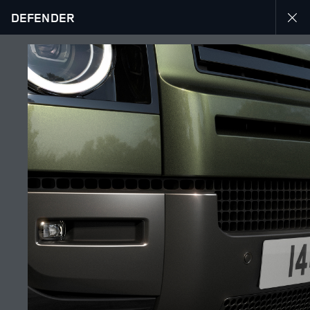
DEFENDER
26MY
GALERIE
SUIVEZ LA CONVERSATION
Marché
TUNISIE
Langue
FRANÇAIS
Détaillant