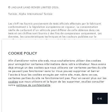
© JAGUAR LAND ROVER LIMITED 2026.
Tunisie, Alpha International Tunisie
Les chiff res fournis proviennent de tests officiels effectués par le fabricant
conformément å la législation européenne en vigueur. La consommation
réelle de carburant d'un véhicule peut différer de celle obtenue dans ces
tests et ces chiffres sont fournis å des fins de comparaison uniquement. Les
données, les caractéristiques techniques et les couleurs publiées sur le
configurateur peuvent varier d'un marché à l'autre et ne comprennent pas
de prix. Veuillez consulter votre concessionnaire pour des informations sur
la disponibilité et les prix.
COOKIE POLICY
Les poids indiqués correspondent à des spécifications de véhicule standard.
Les accessoires et autres éléments montés après le point de fabrication
affecteront la charge utile. Assurez-vous que le poids total en charge du
Afin d'améliorer notre site web, nous souhaiterions utiliser des cookies
véhicule, les charges maximales par essieu et la charge utile ne sont pas
pour enregistrer certaines informations dans votre ordinateur. Nous avons
dépassés lorsque vous chargez des accessoires, des occupants, des liquides
déjà envoyé un des cookies que nous utilisons car certaines parties du site
et des carburants.
ne peuvent pas fonctionner sans lui. Vous pouvez supprimer et barrer
l'accès à tous les cookies envoyés par notre site, mais, dans ce cas,
Remarque importante sur les images et les spécifications.
La pénurie
certaines parties du site ne fonctionneront pas. Pour en savoir plus sur les
mondiale de semi-conducteurs affecte actuellement les spécifications de
cookies
que nous utilisons et la façon de les supprimer, veuillez consulter
construction des véhicules, la disponibilité des options et les délais de
notre
politique de confidentialité
.
construction. Cette situation s’avère très fluctuante, et par conséquent, les
images utilisées actuellement sur le site Web peuvent ne pas refléter
entièrement les spécifications actuelles en ce qui concerne les
caractéristiques, les options, les finitions et les combinaisons de couleurs.
Veuillez consulter votre concessionnaire pour avoir confirmation des
OK
restrictions actuelles et faire un choix éclairé