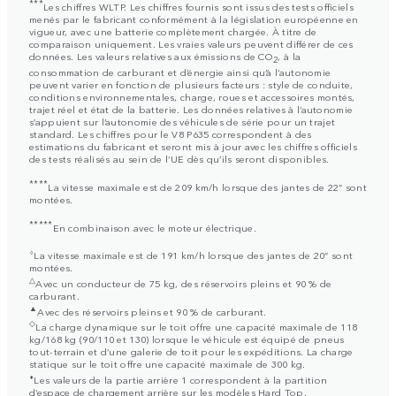
***
Les chiffres WLTP. Les chiffres fournis sont issus des tests officiels
menés par le fabricant conformément à la législation européenne en
vigueur, avec une batterie complètement chargée. À titre de
comparaison uniquement. Les vraies valeurs peuvent différer de ces
données. Les valeurs relatives aux émissions de CO
, à la
2
consommation de carburant et d’énergie ainsi qu’à l’autonomie
peuvent varier en fonction de plusieurs facteurs : style de conduite,
conditions environnementales, charge, roues et accessoires montés,
trajet réel et état de la batterie. Les données relatives à l’autonomie
s’appuient sur l’autonomie des véhicules de série pour un trajet
standard. Les chiffres pour le V8 P635 correspondent à des
estimations du fabricant et seront mis à jour avec les chiffres officiels
des tests réalisés au sein de l’UE dès qu’ils seront disponibles.
****
La vitesse maximale est de 209 km/h lorsque des jantes de 22” sont
montées.
*****
En combinaison avec le moteur électrique.
⬨
La vitesse maximale est de 191 km/h lorsque des jantes de 20” sont
montées.
△
Avec un conducteur de 75 kg, des réservoirs pleins et 90 % de
carburant.
▲
Avec des réservoirs pleins et 90 % de carburant.
◇
La charge dynamique sur le toit offre une capacité maximale de 118
kg/168 kg (90/110 et 130) lorsque le véhicule est équipé de pneus
tout-terrain et d’une galerie de toit pour les expéditions. La charge
statique sur le toit offre une capacité maximale de 300 kg.
⬧
Les valeurs de la partie arrière 1 correspondent à la partition
d’espace de chargement arrière sur les modèles Hard Top.