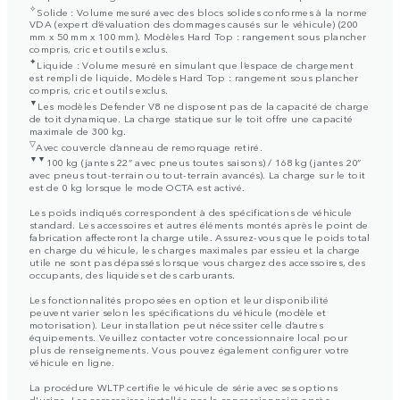
✧
Solide : Volume mesuré avec des blocs solides conformes à la norme
VDA (expert d’évaluation des dommages causés sur le véhicule) (200
mm x 50 mm x 100 mm). Modèles Hard Top : rangement sous plancher
compris, cric et outils exclus.
✦
Liquide : Volume mesuré en simulant que l’espace de chargement
est rempli de liquide. Modèles Hard Top : rangement sous plancher
compris, cric et outils exclus.
▼
Les modèles Defender V8 ne disposent pas de la capacité de charge
de toit dynamique. La charge statique sur le toit offre une capacité
maximale de 300 kg.
▽
Avec couvercle d’anneau de remorquage retiré.
▼▼
100 kg (jantes 22” avec pneus toutes saisons) / 168 kg (jantes 20”
avec pneus tout-terrain ou tout-terrain avancés). La charge sur le toit
est de 0 kg lorsque le mode OCTA est activé.
Les poids indiqués correspondent à des spécifications de véhicule
standard. Les accessoires et autres éléments montés après le point de
fabrication affecteront la charge utile. Assurez-vous que le poids total
en charge du véhicule, les charges maximales par essieu et la charge
utile ne sont pas dépassés lorsque vous chargez des accessoires, des
occupants, des liquides et des carburants.
Les fonctionnalités proposées en option et leur disponibilité
peuvent varier selon les spécifications du véhicule (modèle et
motorisation). Leur installation peut nécessiter celle d’autres
équipements. Veuillez contacter votre concessionnaire local pour
plus de renseignements. Vous pouvez également configurer votre
véhicule en ligne.
La procédure WLTP certifie le véhicule de série avec ses options
d'usine. Les accessoires installés par le concessionnaire après