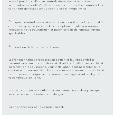
mises à jour logicielles, au contrôle de version et à d’autres
modifications visuelles/système selon les options sélectionnées. Les
conditions générales sont disponibles en intégralité
ici
2
Compte InControl requis. Pour continuer à utiliser la fonctionnalité
concernée après sa période de souscription initiale, vous devrez
renouveler votre souscription et payer les frais de renouvellement
applicables.
3
En fonction de la connectivité réseau
Les fonctionnalités proposées en option et leur disponibilité
peuvent varier en fonction des spécifications du véhicule (modèle et
motorisation) et du marché. Leur installation peut nécessiter celle
d’autres équipements. Veuillez contacter votre concessionnaire local
pour plus de renseignements. Vous pouvez également configurer
votre véhicule en ligne.
Le conducteur ne doit utiliser les fonctionnalités embarquées que
lorsque cela ne présente aucun danger.
Smartphones compatibles uniquement.