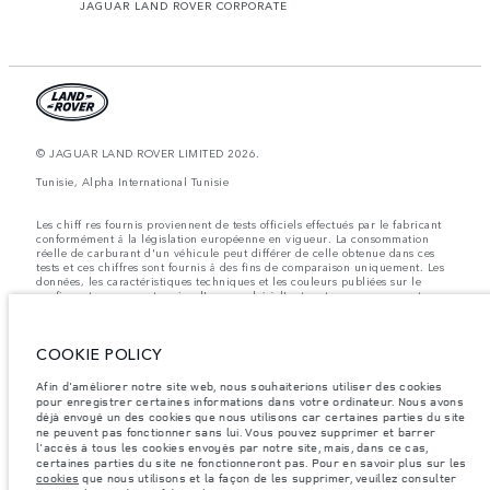
JAGUAR LAND ROVER CORPORATE
© JAGUAR LAND ROVER LIMITED 2026.
Tunisie, Alpha International Tunisie
Les chiff res fournis proviennent de tests officiels effectués par le fabricant
conformément å la législation européenne en vigueur. La consommation
réelle de carburant d'un véhicule peut différer de celle obtenue dans ces
tests et ces chiffres sont fournis å des fins de comparaison uniquement. Les
données, les caractéristiques techniques et les couleurs publiées sur le
configurateur peuvent varier d'un marché à l'autre et ne comprennent pas
de prix. Veuillez consulter votre concessionnaire pour des informations sur
la disponibilité et les prix.
COOKIE POLICY
Les poids indiqués correspondent à des spécifications de véhicule standard.
Les accessoires et autres éléments montés après le point de fabrication
affecteront la charge utile. Assurez-vous que le poids total en charge du
Afin d'améliorer notre site web, nous souhaiterions utiliser des cookies
véhicule, les charges maximales par essieu et la charge utile ne sont pas
pour enregistrer certaines informations dans votre ordinateur. Nous avons
dépassés lorsque vous chargez des accessoires, des occupants, des liquides
déjà envoyé un des cookies que nous utilisons car certaines parties du site
et des carburants.
ne peuvent pas fonctionner sans lui. Vous pouvez supprimer et barrer
l'accès à tous les cookies envoyés par notre site, mais, dans ce cas,
Remarque importante sur les images et les spécifications.
La pénurie
certaines parties du site ne fonctionneront pas. Pour en savoir plus sur les
mondiale de semi-conducteurs affecte actuellement les spécifications de
cookies
que nous utilisons et la façon de les supprimer, veuillez consulter
construction des véhicules, la disponibilité des options et les délais de