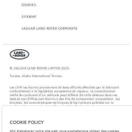
COOKIES
SITEMAP
JAGUAR LAND ROVER CORPORATE
© JAGUAR LAND ROVER LIMITED 2026.
Tunisie, Alpha International Tunisie
Les chiff res fournis proviennent de tests officiels effectués par le fabricant
conformément å la législation européenne en vigueur. La consommation
réelle de carburant d'un véhicule peut différer de celle obtenue dans ces
tests et ces chiffres sont fournis å des fins de comparaison uniquement. Les
données, les caractéristiques techniques et les couleurs publiées sur le
configurateur peuvent varier d'un marché à l'autre et ne comprennent pas
de prix. Veuillez consulter votre concessionnaire pour des informations sur
la disponibilité et les prix.
COOKIE POLICY
Les poids indiqués correspondent à des spécifications de véhicule standard.
Les accessoires et autres éléments montés après le point de fabrication
affecteront la charge utile. Assurez-vous que le poids total en charge du
Afin d'améliorer notre site web, nous souhaiterions utiliser des cookies