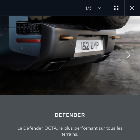
1/5
26MY
DÉCOUVREZ LE DEFENDER 110
SUIVEZ LA CONVERSATION
Marché
DEFENDER
TUNISIE
Le Defender OCTA, le plus performant sur tous les
Langue
terrains.