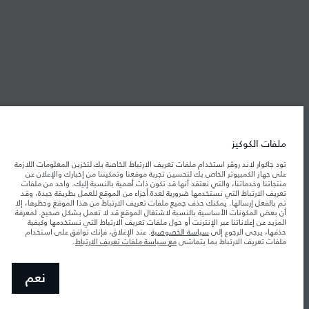
شركة جاكوار لاند روڤر
جاكوار لاند روڨر المحدودة: 2026
تونس, ألفا انترناسيونال تونس
تعكس الأوزان المذكورة مواصفات السيارة القياسية. سوف تؤثر الإكسسوارات وغيرها من
العناصر المثبتة بعد نقطة التصنيع في الحمولة. تأكد من عدم تجاوز الوزن الإجمالي للسيارة
ملفات الكوكيز
والحد الأقصى لأحمال المحور عند تحميل السيارة بالإكسسوارات والركاب والسوائل والوقود
والحمولة.
تود جاكوار لاند روڤر استخدام ملفات تعريف الارتباط الخاصة بك لتخزين المعلومات اللازمة
على جهاز الكمبيوتر الخاص بك لتحسين تجربة موقعنا وتمكيننا من إخبارك والإعلان عن
منتجاتنا وخدماتنا، والتي نعتقد أنها قد تكون ذات أهمية بالنسبة إليك. واحد من ملفات
المعلومات والمواصفات والأسعار والألوان المذكورة على هذا الموقع قد تختلف من بلد إلى
تعريف الارتباط التي نستخدمها ضرورية لعدة أجزاء من الموقع للعمل بطريقة جيدة، وقد
آخر، كما أنّها قد تتغير بدون إشعار مسبق. الرجاء التواصل مع وكيلنا المحلي للتأكد من توفّرها
والتحقق من الأسعار.
تم بالفعل إرسالها. يمكنك حذف جميع ملفات تعريف الارتباط من هذا الموقع وحظرها، إلا
أن بعض المكونات الأساسية بالنسبة لاشتغال الموقع قد لا تعمل بشكل صحيح. لمعرفة
إن النقص العالمي في أشباه الموصلات يؤثر حاليًا
ملاحظة مهمة حول الصور والمواصفات.
المزيد عن إعلاناتنا عبر الإنترنت أو حول ملفات تعريف الارتباط التي نستخدمها وكيفية
في مواصفات تصميم السيارات وتوفر الخيارات وتوقيتات التصاميم. هذا ظرف ديناميكي
حذفها، يرجى الرجوع إلى
سياسة الخصوصية
. عند الإغلاق، فإنك توافق على استخدام
للغاية، ونتيجة لذلك، قد لا تمثّل الصور المستخدَمة ضمن موقع الويب حاليًا المواصفات الحالية
ملفات تعريف الارتباط بما يتماشى
مع سياسة ملفات تعريف الارتباط
.
بالكامل بالنسبة إلى الميزات والخيارات والحلية ومجموعات الألوان. يرجى استشارة وكيلك الذي
سيتمكّن من تأكيد أي تقييدات حالية معك للسماح لك باتخاذ قرار مدروس
الأرقام المقدمة هي نتيجة لاختبارات المصنع الرسمية وفقاً لتشريعات الاتحاد الأوروبي. قد
نعم
يتباين استهلك الوقود الفعلي للمركبة عن ذلك المتحقق في تلك الاختبارات كما أن هذه
الأرقام بغرض المقارنة فحسب.‎‎‎