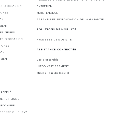
ES D'OCCASION
ENTRETIEN
AIRES
MAINTENANCE
ION
GARANTIE ET PROLONGATION DE LA GARANTIE
EMENT
SOLUTIONS DE MOBILITÉ
LES NEUFS
LES D'OCCASION
PROMESSE DE MOBILITÉ
TAIRES
ASSISTANCE CONNECTÉE
ION
EMENT
Vue d'ensemble
INFODIVERTISSEMENT
Mises à jour du logiciel
I
RAPPELÉ
ER EN LIGNE
BROCHURE
ESSENCE OU PHEV?