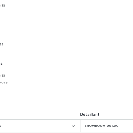
(E)
ES
NE
(E)
OVER
Détaillant
S
SHOWROOM DU LAC