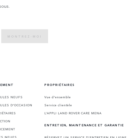
sous.
MONTREZ-MOI
CEMENT
PROPRIÉTAIRES
CULES NEUFS
Vue d'ensemble
CULES D'OCCASION
Service clientèle
IÉTAIRES
L’APPLI LAND ROVER CARE MENA
CTION
ENTRETIEN, MAINTENANCE ET GARANTIE
NCEMENT
ES NEUFS
RÉSERVEZ UN SERVICE D'ENTRETIEN EN LIGNE