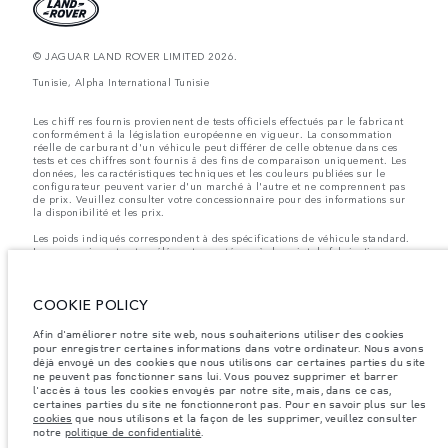
© JAGUAR LAND ROVER LIMITED 2026.
Tunisie, Alpha International Tunisie
Les chiff res fournis proviennent de tests officiels effectués par le fabricant
conformément å la législation européenne en vigueur. La consommation
réelle de carburant d'un véhicule peut différer de celle obtenue dans ces
tests et ces chiffres sont fournis å des fins de comparaison uniquement. Les
données, les caractéristiques techniques et les couleurs publiées sur le
configurateur peuvent varier d'un marché à l'autre et ne comprennent pas
de prix. Veuillez consulter votre concessionnaire pour des informations sur
la disponibilité et les prix.
Les poids indiqués correspondent à des spécifications de véhicule standard.
Les accessoires et autres éléments montés après le point de fabrication
affecteront la charge utile. Assurez-vous que le poids total en charge du
véhicule, les charges maximales par essieu et la charge utile ne sont pas
dépassés lorsque vous chargez des accessoires, des occupants, des liquides
COOKIE POLICY
et des carburants.
Remarque importante sur les images et les spécifications.
La pénurie
Afin d'améliorer notre site web, nous souhaiterions utiliser des cookies
mondiale de semi-conducteurs affecte actuellement les spécifications de
pour enregistrer certaines informations dans votre ordinateur. Nous avons
construction des véhicules, la disponibilité des options et les délais de
déjà envoyé un des cookies que nous utilisons car certaines parties du site
construction. Cette situation s’avère très fluctuante, et par conséquent, les
ne peuvent pas fonctionner sans lui. Vous pouvez supprimer et barrer
images utilisées actuellement sur le site Web peuvent ne pas refléter
l'accès à tous les cookies envoyés par notre site, mais, dans ce cas,
entièrement les spécifications actuelles en ce qui concerne les
certaines parties du site ne fonctionneront pas. Pour en savoir plus sur les
caractéristiques, les options, les finitions et les combinaisons de couleurs.
cookies
que nous utilisons et la façon de les supprimer, veuillez consulter
Veuillez consulter votre concessionnaire pour avoir confirmation des
notre
politique de confidentialité
.
restrictions actuelles et faire un choix éclairé