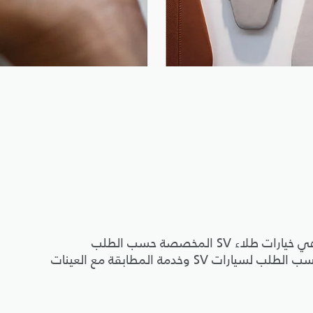
للحصول على ألوان مذهلة ومخصصة، لا شيء يضاهي خيارات طلاء SV المخصصة حسب الطلب
المتوفرة لدينا؛ ومجموعة الألوان الفاخرة المصممة حسب الطلب لسيارات SV وخدمة المطابقة مع العينات