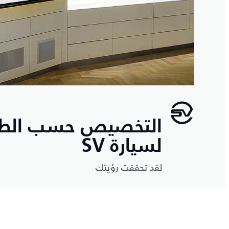
التخصيص حسب الط
لسيارة SV
لقد تحققت رؤيتك