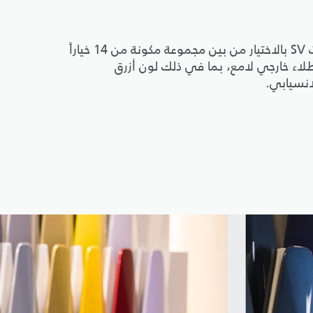
تسمح لك مجموعة الألوان الفاخرة المخصصة لسيارات SV بالاختيار من بين مجموعة مكونة من 14 خياراً
بطلاء خارجي لامع، بما في ذلك لون أزرق
انسيابي.