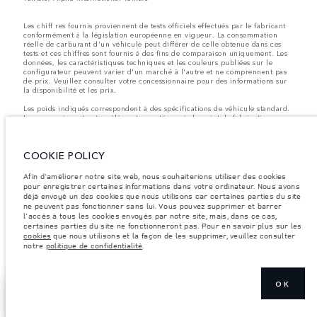
Les chiff res fournis proviennent de tests officiels effectués par le fabricant
conformément å la législation européenne en vigueur. La consommation
réelle de carburant d'un véhicule peut différer de celle obtenue dans ces
tests et ces chiffres sont fournis å des fins de comparaison uniquement. Les
données, les caractéristiques techniques et les couleurs publiées sur le
configurateur peuvent varier d'un marché à l'autre et ne comprennent pas
de prix. Veuillez consulter votre concessionnaire pour des informations sur
la disponibilité et les prix.
Les poids indiqués correspondent à des spécifications de véhicule standard.
Les accessoires et autres éléments montés après le point de fabrication
affecteront la charge utile. Assurez-vous que le poids total en charge du
véhicule, les charges maximales par essieu et la charge utile ne sont pas
dépassés lorsque vous chargez des accessoires, des occupants, des liquides
COOKIE POLICY
et des carburants.
Remarque importante sur les images et les spécifications.
La pénurie
Afin d'améliorer notre site web, nous souhaiterions utiliser des cookies
mondiale de semi-conducteurs affecte actuellement les spécifications de
pour enregistrer certaines informations dans votre ordinateur. Nous avons
construction des véhicules, la disponibilité des options et les délais de
déjà envoyé un des cookies que nous utilisons car certaines parties du site
construction. Cette situation s’avère très fluctuante, et par conséquent, les
ne peuvent pas fonctionner sans lui. Vous pouvez supprimer et barrer
images utilisées actuellement sur le site Web peuvent ne pas refléter
l'accès à tous les cookies envoyés par notre site, mais, dans ce cas,
entièrement les spécifications actuelles en ce qui concerne les
certaines parties du site ne fonctionneront pas. Pour en savoir plus sur les
caractéristiques, les options, les finitions et les combinaisons de couleurs.
cookies
que nous utilisons et la façon de les supprimer, veuillez consulter
Veuillez consulter votre concessionnaire pour avoir confirmation des
notre
politique de confidentialité
.
restrictions actuelles et faire un choix éclairé
OK
AFFICHER PLUS
CONTACTEZ-NOUS