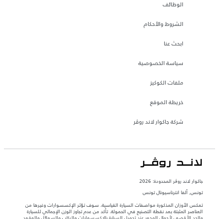
الوظائف
الشروط والأحكام
ابحث عنا
سياسة الخصوصية
ملفات الكوكيز
خريطة الموقع
شركة جاكوار لاند روڤر
جاكوار لاند روڨر المحدودة: 2026
تونس, ألفا انترناسيونال تونس
تعكس الأوزان المذكورة مواصفات السيارة القياسية. سوف تؤثر الإكسسوارات وغيرها من
العناصر المثبتة بعد نقطة التصنيع في الحمولة. تأكد من عدم تجاوز الوزن الإجمالي للسيارة
والحد الأقصى لأحمال المحور عند تحميل السيارة بالإكسسوارات والركاب والسوائل والوقود