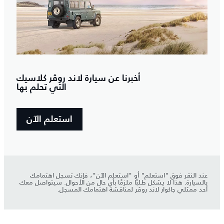
أخبرنا عن سيارة لاند روڤر كلاسيك
التي تحلم بها
استعلم الآن
عند النقر فوق "استعلم" أو "استعلم الآن"، فإنك تسجل اهتمامك
بالسيارة. هذا لا يشكل طلبًا ملزمًا بأي حال من الأحوال. سيتواصل معك
أحد ممثلي جاكوار لاند روڤر لمناقشة اهتمامك المسجل.