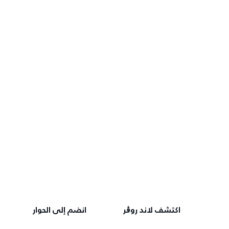
اكتشف لاند روڨر
انضم إلى الحوار