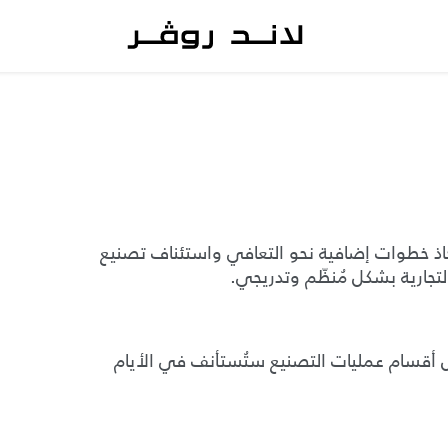
كة Jaguar Land Rover Limited (JLR) باتخاذ خطوات إضافية نحو التعافي واستئناف تصنيع
التجارية بشكل مُنظّم وتدريجي.
ين بأن بعض أقسام عمليات التصنيع ستُستأنف في الأيام