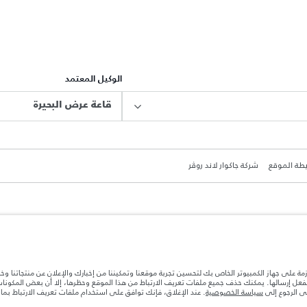
الوكيل المعتمد
قاعة عرض البحيرة
طة الموقع
شركة جاكوار لاند روڤر
ة بعد نقطة التصنيع في الحمولة. تأكد من عدم تجاوز الوزن الإجمالي للسيارة والحد الأقصى لأحمال المحور عن
ازمة على جهاز الكمبيوتر الخاص بك لتحسين تجربة موقعنا وتمكيننا من إخبارك والإعلان عن منتجاتنا وخ
بالفعل إرسالها. يمكنك حذف جميع ملفات تعريف الارتباط من هذا الموقع وحظرها، إلا أن بعض المكون
جى الرجوع إلى
سياسة الخصوصية
. عند الإغلاق، فإنك توافق على استخدام ملفات تعريف الارتباط بم
ها قد تتغير بدون إشعار مسبق. الرجاء التواصل مع وكيلنا المحلي للتأكد من توفّرها والتحقق من الأسعار.