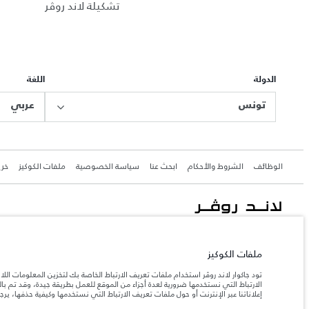
تشكيلة لاند روڤر
الدولة
اللغة
تونس
عربي
الوظائف
الشروط والأحكام
ابحث عنا
سياسة الخصوصية
ملفات الكوكيز
خري
جاكوار لاند روڨر المحدودة: 2026
تونس, ألفا انترناسيونال تونس
ملفات الكوكيز
تعكس الأوزان المذكورة مواصفات السيارة القياسية. سوف تؤثر الإكسسوارات وغيرها من العناصر المثبت
تود جاكوار لاند روڤر استخدام ملفات تعريف الارتباط الخاصة بك لتخزين المعلومات الل
الارتباط التي نستخدمها ضرورية لعدة أجزاء من الموقع للعمل بطريقة جيدة، وقد تم 
إعلاناتنا عبر الإنترنت أو حول ملفات تعريف الارتباط التي نستخدمها وكيفية حذفها، ير
المعلومات والمواصفات والأسعار والألوان المذكورة على هذا الموقع قد تختلف من بلد إلى آخر، كما أنّ