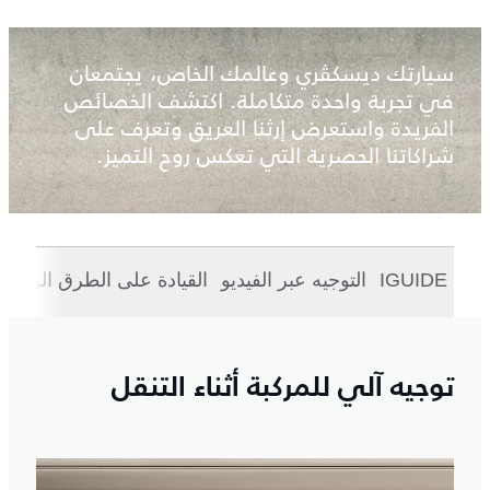
سيارتك ديسكڤري وعالمك الخاص، يجتمعان
في تجربة واحدة متكاملة. اكتشف الخصائص
الفريدة واستعرض إرثنا العريق وتعرف على
شراكاتنا الحصرية التي تعكس روح التميز.
IGUIDE
التوجيه عبر الفيديو
القيادة على الطرق الوعرة
توجيه آلي للمركبة أثناء التنقل