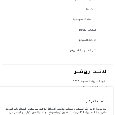
ابحث عنا
سياسة الخصوصية
ملفات الكوكيز
خريطة الموقع
شركة جاكوار لاند روڤر
جاكوار لاند روڨر المحدودة: 2026
تونس, ألفا انترناسيونال تونس
تعكس الأوزان المذكورة مواصفات السيارة القياسية. سوف تؤثر الإكسسوارات وغيرها من
العناصر المثبتة بعد نقطة التصنيع في الحمولة. تأكد من عدم تجاوز الوزن الإجمالي للسيارة
ملفات الكوكيز
والحد الأقصى لأحمال المحور عند تحميل السيارة بالإكسسوارات والركاب والسوائل والوقود
والحمولة.
تود جاكوار لاند روڤر استخدام ملفات تعريف الارتباط الخاصة بك لتخزين المعلومات اللازمة
على جهاز الكمبيوتر الخاص بك لتحسين تجربة موقعنا وتمكيننا من إخبارك والإعلان عن