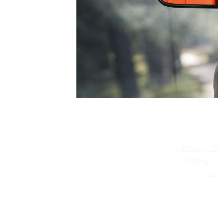
مساحة تتسع لكل شيء
حمّل ما شئت من الأغراض، إذ يبلغ وزن ح
وعندما تركن سيارتك، تتيح لك حمولة السقف
متابعة مغامرتك طوال الليل بفضل خ