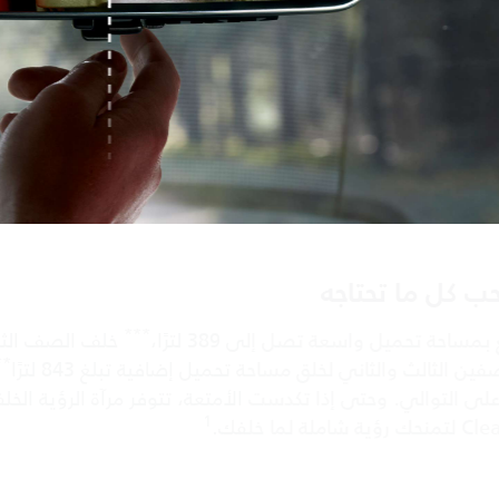
اجه
***
تصل إلى 389 لترًا،
خلف الصف الثالث. يمكنك
***
خلق مساحة تحميل إضافية تبلغ 843 لترًا
و1902
 إذا تكدست الأمتعة، تتوفر مرآة الرؤية الخلفية
1