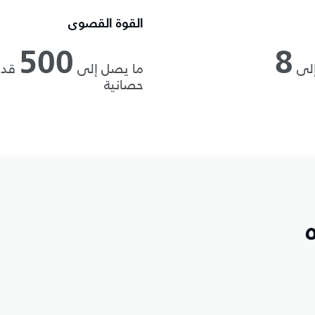
القوة القصوى
500
8
إلى
ما يصل إلى
قدر
حصانية