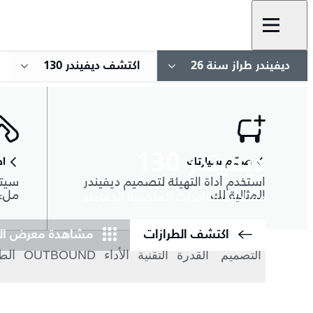
ديفيندر طراز سنة 26
اكتشف ديفيندر 130
ديفيندر 130
صمّم سيارتك
اط
استخدم أداة التهيئة لتصميم ديفيندر
سيتم
المثالية لك
ملء 
مساحة للمغامرات الملحمية الجماعية
اكتشف الطرازات
مشاهدة معرض ال
التصميم
القدرة
التقنية
الأداء
OUTBOUND
الط