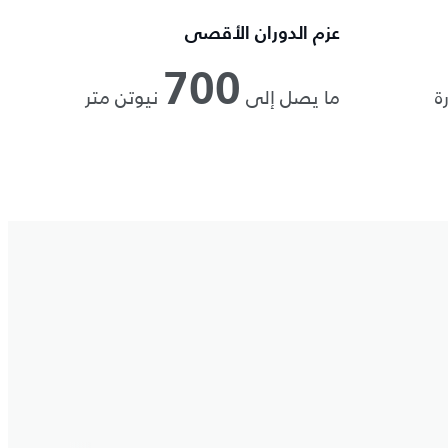
عزم الدوران الأقصى
700
ة
ما يصل إلى
نيوتن متر