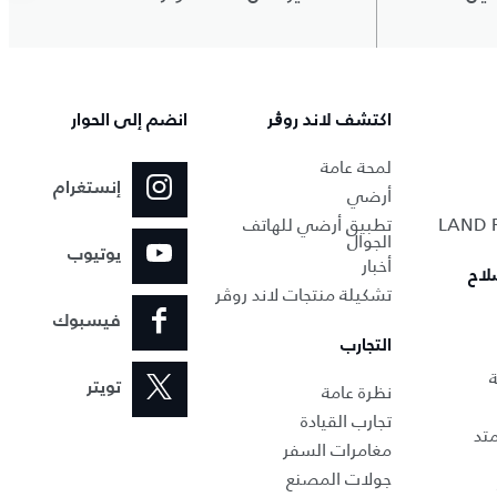
اكتشف لاند روڨر
انضم إلى الحوار
لمحة عامة
إنستغرام
أرضي
تطبيق أرضي للهاتف
الجوال
يوتيوب
أخبار
لاح
تشكيلة منتجات لاند روڤر
فيسبوك
التجارب
ة
نظرة عامة
تويتر
تجارب القيادة
تد
مغامرات السفر
جولات المصنع