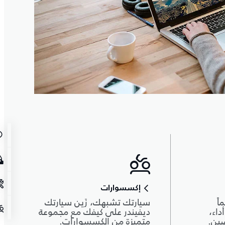
إكسسوارات
اً
سيارتك تشبهك، زَين سيارتك
داء،
ديفيندر على كيفك مع مجموعة
صين.
متميزة من الكسسوارات.