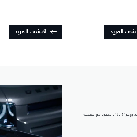
تشف المزيد
اكتشف المزيد
راحة بالك مضمونة مع تقنية الفحص عن بُعد المتطورة من جاكوار لاند روڤر"JLR". بمجرد موافقتك،