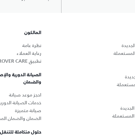
المالكون
لجديدة
نظرة عامة
المستعملة
رعاية العملاء
تطبيق LAND ROVER CARE
الصيانة الدورية والإص
ديدة
والضمان
لمستعملة
احجز موعد صيانة
خدمات الصيانة الدوري
لجديدة
صيانة متميزة
المستعملة
الضمان والضمان المم
حلول متكاملة للتنقل