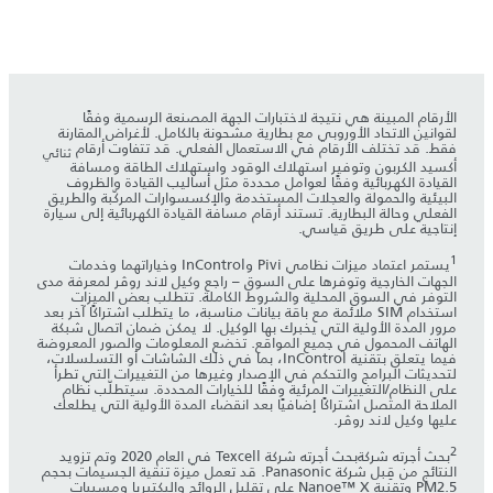
الأرقام المبينة هي نتيجة لاختبارات الجهة المصنعة الرسمية وفقًا
لقوانين الاتحاد الأوروبي مع بطارية مشحونة بالكامل. لأغراض المقارنة
فقط. قد تختلف الأرقام في الاستعمال الفعلي. قد تتفاوت أرقام
ثنائي
أكسيد الكربون وتوفير استهلاك الوقود واستهلاك الطاقة ومسافة
القيادة الكهربائية وفقًا لعوامل محددة مثل أساليب القيادة والظروف
البيئية والحمولة والعجلات المستخدمة والإكسسوارات المركّبة والطريق
الفعلي وحالة البطارية. تستند أرقام مسافة القيادة الكهربائية إلى سيارة
إنتاجية على طريق قياسي.
1
يستمر اعتماد ميزات نظامي Pivi وInControl وخياراتهما وخدمات
الجهات الخارجية وتوفرها على السوق – راجع وكيل لاند روڤر لمعرفة مدى
التوفر في السوق المحلية والشروط الكاملة. تتطلب بعض الميزات
استخدام SIM ملائمة مع باقة بيانات مناسبة، ما يتطلب اشتراكًا آخر بعد
مرور المدة الأولية التي يخبرك بها الوكيل. لا يمكن ضمان اتصال شبكة
الهاتف المحمول في جميع المواقع. تخضع المعلومات والصور المعروضة
فيما يتعلق بتقنية InControl، بما في ذلك الشاشات أو التسلسلات،
لتحديثات البرامج والتحكم في الإصدار وغيرها من التغييرات التي تطرأ
على النظام/التغييرات المرئية وفقًا للخيارات المحددة. سيتطلّب نظام
الملاحة المتصل اشتراكًا إضافيًا بعد انقضاء المدة الأولية التي يطلعك
عليها وكيل لاند روڤر.
2
بحث أجرته شركةبحث أجرته شركة Texcell في العام 2020 وتم تزويد
النتائج من قِبل شركة Panasonic. قد تعمل ميزة تنقية الجسيمات بحجم
PM2.5 وتقنية Nanoe™ X على تقليل الروائح والبكتيريا ومسببات