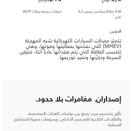
0-60 ميلاً/الساعة في غضون 6,2
انبعاثات مجمعة وفقًا لـ WLTP.
*
ثوانٍ.
البنزين
تتميّز محركات السيارات الكهربائية شبه المهجنة
(MHEV) التي نقدّمها بفعاليتها وقوتها، وهي
تكتسب الطاقة التي يتم فقدانها عادةً أثناء خفض
السرعة وتخزّنها وتعيد توزيعها.
إصداران. مغامرات بلا حدود.
تألق بتصميم فريد يجمع بين دواسات العتبات المخصصة،
والطلاءات الخارجية للتصميم الداخلي، ورسومات مميزة للمصابيح
السفلية.