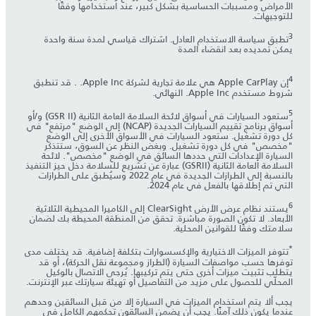
الأمراض ومسببات الحساسية بشكل كبير، عند استخدامها وفقًا
للتوجيهات.
3
تطبق سياسة الاستخدام العادل. اشتراك قياسي لمدة سنة واحدة
يمكن تمديده بعد انقضاء المدة
4
إن Apple CarPlay هي علامة تجارية لشركة Apple Inc. . قد تنطبق
شروط مستخدم Apple Inc. النهائي.
5
ستعود السيارات في أسواق لائحة السلامة العامة الثانية (GSR II) و/أو
أسواق برنامج تقييم السيارات الجديدة (NCAP) إلى الوضع "مرتفع" في
كل دورة تشغيل. ستعود السيارات في الأسواق الأخرى إلى الوضع
"مخصص" في كل دورة تشغيل. وبغض النظر عن السوق، ستتذكر
السيارة الإعدادات التي حددها السائق في الوضع "مخصص". لائحة
السلامة العامة الثانية (GSRII) عبارة عن تشريع للسلامة دخل حيز التنفيذ
بالنسبة إلى الطرازات الجديدة في عام 2022 وسيُطبق على الطرازات
التي تم إطلاقها بالفعل في عام 2024.
6
يستند نظام عرض الأرض ClearSight إلى الكاميرا المحيطية الثلاثية
الأبعاد. لا تكون الصورة مباشرة. تحقق من المنطقة المحيطة بك لضمان
سلامتك وفقًا للقوانين المحلية.
*
تتوفر الميزات الاختيارية والإكسسوارات بتكلفة إضافية. قد يختلف مدى
توفرها حسب مواصفات السيارة (الطراز ومجموعة نقل الحركة)، أو قد
يتطلب تثبيت ميزات أخرى حتى يتم تركيبها. يُرجى الاتصال بالوكيل
المحلّي للحصول على مزيد من التفاصيل أو تهيئة سيارتك عبر الإنترنت.
يجب ألا يتم استخدام الميزات في السيارة إلا من قبل السائقين وحدهم
عندما يكون ذلك آمنًا. يجب أن يضمن السائقون تحكمهم الكامل في