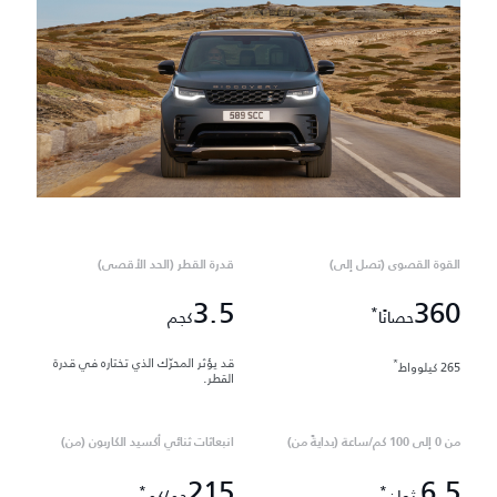
القوة القصوى (تصل إلى)
قدرة القطر (الحد الأقصى)
3.5
360
*
حصانًا
كجم
قد يؤثر المحرّك الذي تختاره في قدرة
*
265 كيلوواط
القطر.
من 0 إلى 100 كم/ساعة (بدايةً من)
انبعاثات ثنائي أكسيد الكاربون (من)
215
6,5
*
*
ثوانٍ
جم/كم