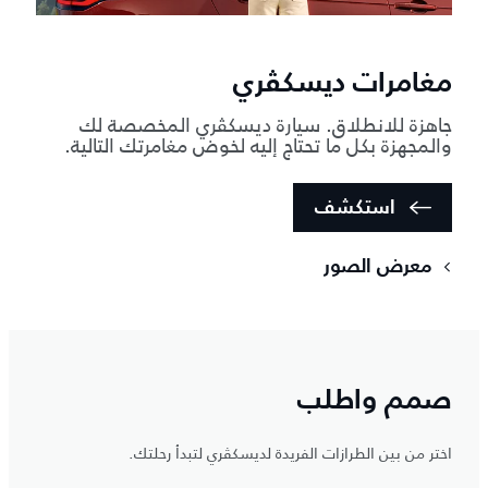
مغامرات ديسكڤري
جاهزة للانطلاق. سيارة ديسكڤري المخصصة لك
والمجهزة بكل ما تحتاج إليه لخوض مغامرتك التالية.
استكشف
معرض الصور
صمم واطلب
اختر من بين الطرازات الفريدة لديسكڤري لتبدأ رحلتك.