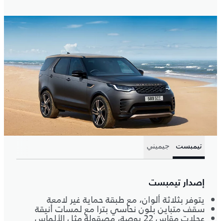
تيمبست
جيميني
إصدار تيمبست
يتوفر بثلاثة ألوان، مع طبقة حماية غير لامعة
سقف متباين بلون نحاسي بترا مع لمسات أنيقة
عجلات مقاس 22 بوصة، مصقولة مثل الألماس