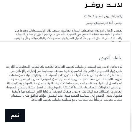
جاكوار لاند روڨر المحدودة: 2026
تونس, ألفا انترناسيونال تونس
تعكس الأوزان المذكورة مواصفات السيارة القياسية. سوف تؤثر الإكسسوارات وغيرها من
العناصر المثبتة بعد نقطة التصنيع في الحمولة. تأكد من عدم تجاوز الوزن الإجمالي للسيارة
والحد الأقصى لأحمال المحور عند تحميل السيارة بالإكسسوارات والركاب والسوائل والوقود
والحمولة.
المعلومات والمواصفات والأسعار والألوان المذكورة على هذا الموقع قد تختلف من بلد إلى
ملفات الكوكيز
آخر، كما أنّها قد تتغير بدون إشعار مسبق. الرجاء التواصل مع وكيلنا المحلي للتأكد من توفّرها
والتحقق من الأسعار.
تود جاكوار لاند روڤر استخدام ملفات تعريف الارتباط الخاصة بك لتخزين المعلومات اللازمة
إن النقص العالمي في أشباه الموصلات يؤثر حاليًا
على جهاز الكمبيوتر الخاص بك لتحسين تجربة موقعنا وتمكيننا من إخبارك والإعلان عن
ملاحظة مهمة حول الصور والمواصفات.
في مواصفات تصميم السيارات وتوفر الخيارات وتوقيتات التصاميم. هذا ظرف ديناميكي
منتجاتنا وخدماتنا، والتي نعتقد أنها قد تكون ذات أهمية بالنسبة إليك. واحد من ملفات
للغاية، ونتيجة لذلك، قد لا تمثّل الصور المستخدَمة ضمن موقع الويب حاليًا المواصفات الحالية
تعريف الارتباط التي نستخدمها ضرورية لعدة أجزاء من الموقع للعمل بطريقة جيدة، وقد
بالكامل بالنسبة إلى الميزات والخيارات والحلية ومجموعات الألوان. يرجى استشارة وكيلك الذي
تم بالفعل إرسالها. يمكنك حذف جميع ملفات تعريف الارتباط من هذا الموقع وحظرها، إلا
سيتمكّن من تأكيد أي تقييدات حالية معك للسماح لك باتخاذ قرار مدروس
أن بعض المكونات الأساسية بالنسبة لاشتغال الموقع قد لا تعمل بشكل صحيح. لمعرفة
المزيد عن إعلاناتنا عبر الإنترنت أو حول ملفات تعريف الارتباط التي نستخدمها وكيفية
الأرقام المقدمة هي نتيجة لاختبارات المصنع الرسمية وفقاً لتشريعات الاتحاد الأوروبي. قد
حذفها، يرجى الرجوع إلى
سياسة الخصوصية
. عند الإغلاق، فإنك توافق على استخدام
يتباين استهلك الوقود الفعلي للمركبة عن ذلك المتحقق في تلك الاختبارات كما أن هذه
ملفات تعريف الارتباط بما يتماشى
مع سياسة ملفات تعريف الارتباط
.
الأرقام بغرض المقارنة فحسب.‎‎‎
نعم
SHOW MORE
اطلب الاتصال بك