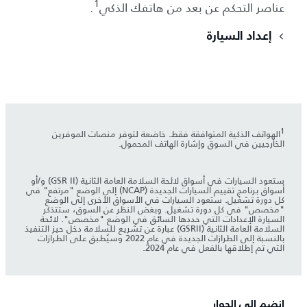
1
عناصر التحكم عن بعد من هاتفك الذكي
.
إعداد السيارة
1
الهواتف الذكية المتوافقة فقط. خاضعة لتوفر منصات الموفرين
الخارجيين في السوق وإشارة الهاتف المحمول.
ستعود السيارات في أسواق لائحة السلامة العامة الثانية (GSR II) و/أو
أسواق برنامج تقييم السيارات الجديدة (NCAP) إلى الوضع "مرتفع" في
كل دورة تشغيل. ستعود السيارات في الأسواق الأخرى إلى الوضع
"مخصص" في كل دورة تشغيل. وبغض النظر عن السوق، ستتذكر
السيارة الإعدادات التي حددها السائق في الوضع "مخصص". لائحة
السلامة العامة الثانية (GSRII) عبارة عن تشريع للسلامة دخل حيز التنفيذ
بالنسبة إلى الطرازات الجديدة في عام 2022 وسيُطبق على الطرازات
التي تم إطلاقها بالفعل في عام 2024.
انضم إلى الحوار