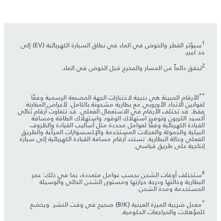
1
سيؤثر القطر والخوض في الماء في نطاق السيارة الكهربائية (EV) إلى
حد كبير.
2
تحقق دائماً من المسار والمخرج قبل الخوض في الماء.
**
الأرقام المبينة هي نتيجة لاختبارات الجهة المصنعة الرسمية وفقًا
لقوانين الاتحاد الأوروبي مع بطارية مشحونة بالكامل. لأغراض المقارنة
فقط. قد تختلف الأرقام في الاستعمال الفعلي. قد تتفاوت أرقام ثنائي
أكسيد الكربون وتوفير استهلاك الوقود واستهلاك الطاقة ومسافة
القيادة الكهربائية وفقًا لعوامل محددة مثل أساليب القيادة والظروف
البيئية والحمولة والعجلات المستخدمة والإكسسوارات المركّبة والطريق
الفعلي وحالة البطارية. تستند أرقام مسافة القيادة الكهربائية إلى سيارة
إنتاجية على طريق قياسي.
‡
ستختلف أوقات الشحن بحسب عوامل متعددة، بما في ذلك: عمر
البطارية وحالتها ودرجة حرارتها ومستوى الشحن الحالي والوسيلة
المستخدمة ومدة الشحن.
*
معدل ضريبة الميزة العينية (BIK) صحيح في وقت النشر. ويخضع
للمؤهلات والمراجعات الحكومية.