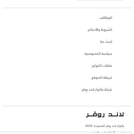
الوظائف
الشروط والأحكام
ابحث عنا
سياسة الخصوصية
ملفات الكوكيز
خريطة الموقع
شركة جاكوار لاند روڤر
جاكوار لاند روڨر المحدودة: 2026
تونس, ألفا انترناسيونال تونس