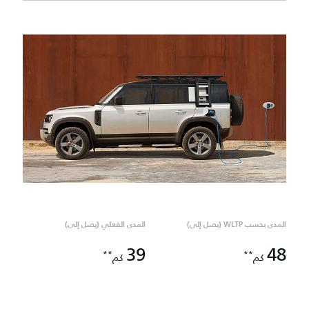
المدى بحسب WLTP (يصل إلى)
المدى الفعلي (يصل إلى)
39
48
**
**
كم
كم