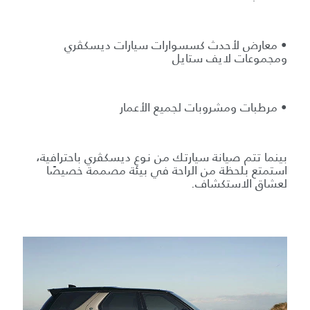
• معارض لأحدث كسسوارات سيارات ديسكڤري
ومجموعات لايف ستايل
• مرطبات ومشروبات لجميع الأعمار
بينما تتم صيانة سيارتك من نوع ديسكڤري باحترافية،
استمتع بلحظة من الراحة في بيئة مصممة خصيصًا
لعشاق الاستكشاف.