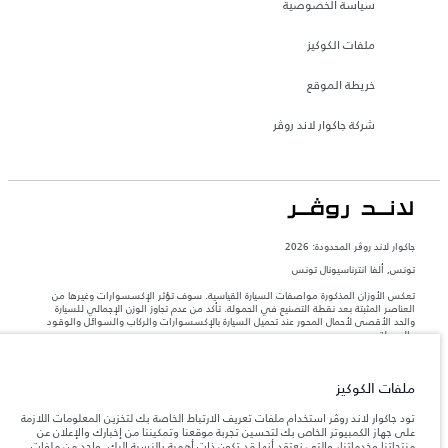
سياسة الخصوصية
ملفات الكوكيز
خريطة الموقع
شركة جاكوار لاند روڤر
جاكوار لاند روڨر المحدودة: 2026
تونس, ألفا انترناسيونال تونس
تعكس الأوزان المذكورة مواصفات السيارة القياسية. سوف تؤثر الإكسسوارات وغيرها من
العناصر المثبتة بعد نقطة التصنيع في الحمولة. تأكد من عدم تجاوز الوزن الإجمالي للسيارة
والحد الأقصى لأحمال المحور عند تحميل السيارة بالإكسسوارات والركاب والسوائل والوقود
والحمولة.
المعلومات والمواصفات والأسعار والألوان المذكورة على هذا الموقع قد تختلف من بلد إلى
ملفات الكوكيز
آخر، كما أنّها قد تتغير بدون إشعار مسبق. الرجاء التواصل مع وكيلنا المحلي للتأكد من توفّرها
والتحقق من الأسعار.
تود جاكوار لاند روڤر استخدام ملفات تعريف الارتباط الخاصة بك لتخزين المعلومات اللازمة
إن النقص العالمي في أشباه الموصلات يؤثر حاليًا
على جهاز الكمبيوتر الخاص بك لتحسين تجربة موقعنا وتمكيننا من إخبارك والإعلان عن
ملاحظة مهمة حول الصور والمواصفات.
في مواصفات تصميم السيارات وتوفر الخيارات وتوقيتات التصاميم. هذا ظرف ديناميكي
منتجاتنا وخدماتنا، والتي نعتقد أنها قد تكون ذات أهمية بالنسبة إليك. واحد من ملفات