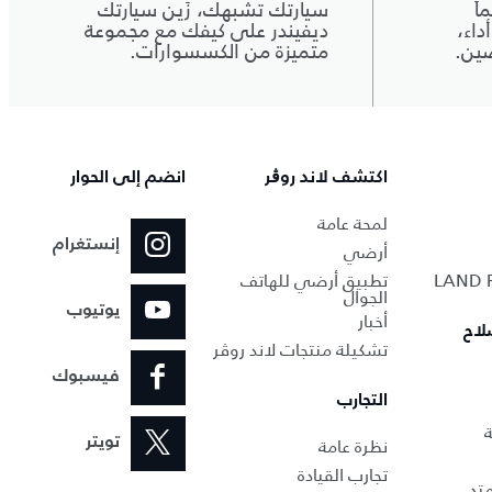
اً
سيارتك تشبهك، زَين سيارتك
داء،
ديفيندر على كيفك مع مجموعة
صين.
متميزة من الكسسوارات.
اكتشف لاند روڨر
انضم إلى الحوار
لمحة عامة
إنستغرام
أرضي
تطبيق أرضي للهاتف
الجوال
يوتيوب
أخبار
لاح
تشكيلة منتجات لاند روڤر
فيسبوك
التجارب
ة
نظرة عامة
تويتر
تجارب القيادة
تد