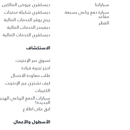
سياراتنا
ديسكڤري عروض المالكين
سيارة دفع رباعي بسبعة
ديسكڤري شكيلة منتجات
مقاعد
رينج روڤر الخدمات المالية
القطر
ديفيندر الخدمات المالية
ديسكڤري الخدمات المالية
الاستكشاف
تسوق عبر الإنترنت
احجز تجربة قيادة
طلب معاودة الاتصال
كيف تشتري عبر الإنترنت
الكتيبات
سيارات الدفع الرباعي الهجين
الجديدة؟
ابق على اطلاع
الأسطول والأعمال