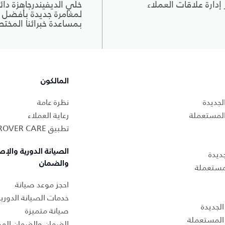
 إدارة علاقات العملاء
خلي الديفيندرجاهزة دائم
لمغامرة جديدة بأفضل أ
بمساعدة خبرائنا المخت
المالكون
لجديدة
نظرة عامة
المستعملة
رعاية العملاء
تطبيق LAND ROVER CARE
الصيانة الدورية والإص
ديدة
والضمان
لمستعملة
احجز موعد صيانة
خدمات الصيانة الدوري
لجديدة
صيانة متميزة
المستعملة
الضمان والضمان المم