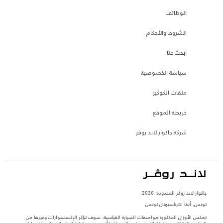
الوظائف
الشروط والأحكام
ابحث عنا
سياسة الخصوصية
ملفات الكوكيز
خريطة الموقع
شركة جاكوار لاند روڤر
جاكوار لاند روڨر المحدودة: 2026
تونس, ألفا انترناسيونال تونس
تعكس الأوزان المذكورة مواصفات السيارة القياسية. سوف تؤثر الإكسسوارات وغيرها من