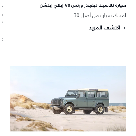
سيارة كلاسيك ديفيندر وركس V8 إيلاي إيدشن
سيا
امتلك سيارة من أصل 30.
ال
اكتشف المزيد