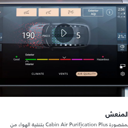
المنعش
يقوم نظام تنقية هواء المقصورة Cabin Air Purification Plus بتنقية الهواء من