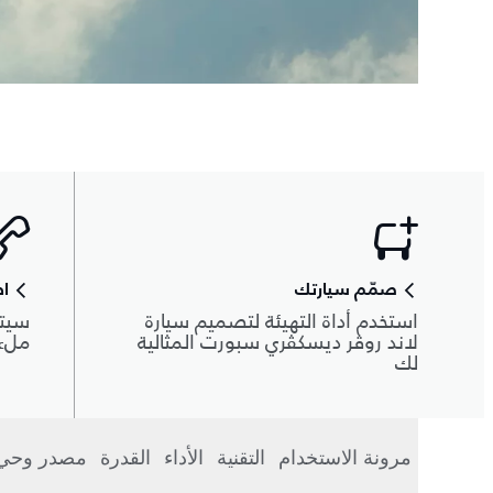
صمّم سيارتك
اط
استخدم أداة التهيئة لتصميم سيارة
سيتم
لاند روڤر ديسكڤري سبورت المثالية
ملء 
لك
مرونة الاستخدام
التقنية
الأداء
القدرة
مصدر وحي