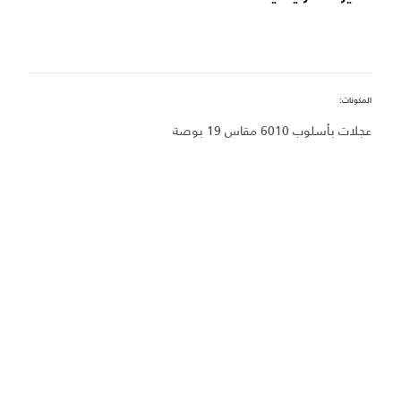
المكونات:
ال
عجلات بأسلوب 6010 مقاس 19 بوصة
ا
س
نظ
مق
ا