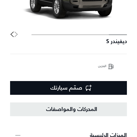
ديفيندر S
دي
البنزين
صمّم سيارتك
المحركات والمواصفات
الميزات الرئيسية