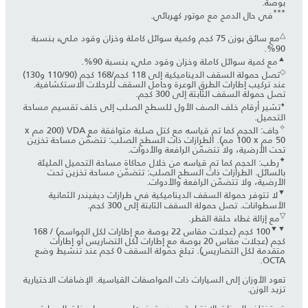
بوصة.
***
في حال الدمج مع موتور كهربائي.
△
مع سائق بوزن 75 كجم وكمية سوائل كاملة وخزان وقود مليء بنسبة
90%.
▲
مع كمية سوائل كاملة وخزان وقود مليء بنسبة 90%.
◇
تصل حمولة السقف الديناميكية إلى 118 كجم/168 كجم (90‏/110 و130)
عند تركيب إطارات الطرق الوعرة وحامل السقف للرحلات الاستكشافية.
تصل حمولة السقف الثابتة إلى 300 كجم.
⬧
تشير أرقام خلف الصف الأول للسطح الصلب إلى خلف تقسيم مساحة
التحميل.
✧
جاف: الحجم كما تم قياسه مع كتل صلبة متوافقة مع VDA (‏200 مم x
‏50 مم x ‏100 مم). الطرازات ذات السطح الصلب: تتضمّن مساحة تخزين
تحت الأرضية، ولا تتضمّن الرافعة والأدوات.
✦
رطب: الحجم كما تم قياسه من خلال محاكاة مساحة التحميل المليئة
بالسائل. الطرازات ذات السطح الصلب: تتضمّن مساحة تخزين تحت
الأرضية، ولا تتضمّن الرافعة والأدوات.
▼
لا تتوفر حمولة السقف الديناميكية في طرازات ديفيندر الثمانية
الأسطوانات. تصل حمولة السقف الثابتة إلى 300 كجم.
▽
مع إزالة غطاء حلقة القطر.
▼▼
‏100 كجم (عجلات مقاس 22 بوصة مع إطارات لكل المواسم) / 168
كجم (عجلات مقاس 20 بوصة مع إطارات لكل التضاريس أو إطارات
متقدمة لكل التضاريس). تبلغ حمولة السقف 0 كجم عند تنشيط وضع
OCTA.
تعود الأوزان إلى السيارات ذات المواصفات القياسية. الإضافات الاختيارية
تزيد الوزن.