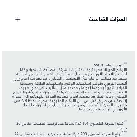
الميزات القياسية
**
عرض أرقام WLTP.
الأرقام المبينة هي نتيجة لاختبارات الشركة المُصنِّعة الرسمية وفقًا
لقوانين الاتحاد الأوروبي مع بطارية مشحونة بالكامل. لأغراض المقارنة
فقط. قد تختلف الأرقام في الاستعمال الفعلي. قد تتفاوت أرقام
ثنائي
أكسيد الكربون وتوفير استهلاك الوقود واستهلاك الطاقة ومسافة
القيادة الكهربائية وفقًا لعوامل محددة مثل أساليب القيادة والظروف
البيئية والحمولة والعجلات المستخدمة والإكسسوارات المركّبة والطريق
الفعلي وحالة البطارية. تستند أرقام مسافة القيادة الكهربائية إلى سيارة
إنتاجية على طريق قياسي. إن الأرقام المتوفرة لمحرك V8 P635 هي
تقديرات الشركة المُصنِّعة وسيتم استبدالها بأرقام اختبارات الاتحاد
الأوروبي الرسمية فور توفرها.
**
تبلغ السرعة القصوى 191 كم/الساعة عند تركيب العجلات مقاس 20
بوصة.
***
تبلغ السرعة القصوى 209 كم/الساعة عند تركيب العجلات مقاس 22