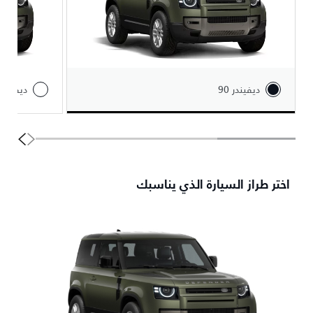
ديفيندر 90
ديفيندر 110
اختر طراز السيارة الذي يناسبك