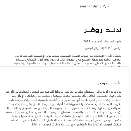
شركة جاكوار لاند روڤر
جاكوار لاند روڨر المحدودة: 2026
تونس, ألفا انترناسيونال تونس
تعكس الأوزان المذكورة مواصفات السيارة القياسية. سوف تؤثر الإكسسوارات وغيرها من
العناصر المثبتة بعد نقطة التصنيع في الحمولة. تأكد من عدم تجاوز الوزن الإجمالي للسيارة
والحد الأقصى لأحمال المحور عند تحميل السيارة بالإكسسوارات والركاب والسوائل والوقود
والحمولة.
المعلومات والمواصفات والأسعار والألوان المذكورة على هذا الموقع قد تختلف من بلد إلى
ملفات الكوكيز
آخر، كما أنّها قد تتغير بدون إشعار مسبق. الرجاء التواصل مع وكيلنا المحلي للتأكد من توفّرها
والتحقق من الأسعار.
تود جاكوار لاند روڤر استخدام ملفات تعريف الارتباط الخاصة بك لتخزين المعلومات اللازمة
إن النقص العالمي في أشباه الموصلات يؤثر حاليًا
على جهاز الكمبيوتر الخاص بك لتحسين تجربة موقعنا وتمكيننا من إخبارك والإعلان عن
ملاحظة مهمة حول الصور والمواصفات.
في مواصفات تصميم السيارات وتوفر الخيارات وتوقيتات التصاميم. هذا ظرف ديناميكي
منتجاتنا وخدماتنا، والتي نعتقد أنها قد تكون ذات أهمية بالنسبة إليك. واحد من ملفات
للغاية، ونتيجة لذلك، قد لا تمثّل الصور المستخدَمة ضمن موقع الويب حاليًا المواصفات الحالية
تعريف الارتباط التي نستخدمها ضرورية لعدة أجزاء من الموقع للعمل بطريقة جيدة، وقد
بالكامل بالنسبة إلى الميزات والخيارات والحلية ومجموعات الألوان. يرجى استشارة وكيلك الذي
تم بالفعل إرسالها. يمكنك حذف جميع ملفات تعريف الارتباط من هذا الموقع وحظرها، إلا
سيتمكّن من تأكيد أي تقييدات حالية معك للسماح لك باتخاذ قرار مدروس
أن بعض المكونات الأساسية بالنسبة لاشتغال الموقع قد لا تعمل بشكل صحيح. لمعرفة
المزيد عن إعلاناتنا عبر الإنترنت أو حول ملفات تعريف الارتباط التي نستخدمها وكيفية
الأرقام المقدمة هي نتيجة لاختبارات المصنع الرسمية وفقاً لتشريعات الاتحاد الأوروبي. قد
حذفها، يرجى الرجوع إلى
سياسة الخصوصية
. عند الإغلاق، فإنك توافق على استخدام
يتباين استهلك الوقود الفعلي للمركبة عن ذلك المتحقق في تلك الاختبارات كما أن هذه
ملفات تعريف الارتباط بما يتماشى
مع سياسة ملفات تعريف الارتباط
.
الأرقام بغرض المقارنة فحسب.‎‎‎