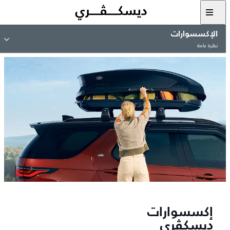
الإكسسوارات
نظرة عامة
إكسسوارات
ديسكڤري