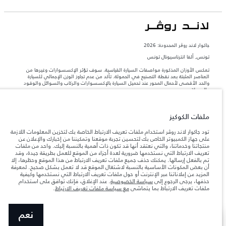
جاكوار لاند روڨر المحدودة: 2026
تونس, ألفا انترناسيونال تونس
تعكس الأوزان المذكورة مواصفات السيارة القياسية. سوف تؤثر الإكسسوارات وغيرها من
العناصر المثبتة بعد نقطة التصنيع في الحمولة. تأكد من عدم تجاوز الوزن الإجمالي للسيارة
والحد الأقصى لأحمال المحور عند تحميل السيارة بالإكسسوارات والركاب والسوائل والوقود
والحمولة.
المعلومات والمواصفات والأسعار والألوان المذكورة على هذا الموقع قد تختلف من بلد إلى
ملفات الكوكيز
آخر، كما أنّها قد تتغير بدون إشعار مسبق. الرجاء التواصل مع وكيلنا المحلي للتأكد من توفّرها
والتحقق من الأسعار.
تود جاكوار لاند روڤر استخدام ملفات تعريف الارتباط الخاصة بك لتخزين المعلومات اللازمة
إن النقص العالمي في أشباه الموصلات يؤثر حاليًا
على جهاز الكمبيوتر الخاص بك لتحسين تجربة موقعنا وتمكيننا من إخبارك والإعلان عن
ملاحظة مهمة حول الصور والمواصفات.
في مواصفات تصميم السيارات وتوفر الخيارات وتوقيتات التصاميم. هذا ظرف ديناميكي
منتجاتنا وخدماتنا، والتي نعتقد أنها قد تكون ذات أهمية بالنسبة إليك. واحد من ملفات
للغاية، ونتيجة لذلك، قد لا تمثّل الصور المستخدَمة ضمن موقع الويب حاليًا المواصفات الحالية
تعريف الارتباط التي نستخدمها ضرورية لعدة أجزاء من الموقع للعمل بطريقة جيدة، وقد
بالكامل بالنسبة إلى الميزات والخيارات والحلية ومجموعات الألوان. يرجى استشارة وكيلك الذي
تم بالفعل إرسالها. يمكنك حذف جميع ملفات تعريف الارتباط من هذا الموقع وحظرها، إلا
سيتمكّن من تأكيد أي تقييدات حالية معك للسماح لك باتخاذ قرار مدروس
أن بعض المكونات الأساسية بالنسبة لاشتغال الموقع قد لا تعمل بشكل صحيح. لمعرفة
المزيد عن إعلاناتنا عبر الإنترنت أو حول ملفات تعريف الارتباط التي نستخدمها وكيفية
الأرقام المقدمة هي نتيجة لاختبارات المصنع الرسمية وفقاً لتشريعات الاتحاد الأوروبي. قد
حذفها، يرجى الرجوع إلى
سياسة الخصوصية
. عند الإغلاق، فإنك توافق على استخدام
يتباين استهلك الوقود الفعلي للمركبة عن ذلك المتحقق في تلك الاختبارات كما أن هذه
ملفات تعريف الارتباط بما يتماشى
مع سياسة ملفات تعريف الارتباط
.
الأرقام بغرض المقارنة فحسب.‎‎‎
نعم